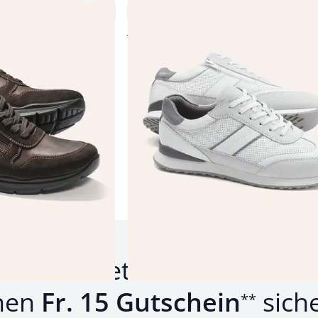
4,6 (139)
Fr. 179,99
Fr. 89,99
(-50%)
Produkte 1 bis 21 von 21.
um Newsletter anmelden u
nen
Fr. 15 Gutschein
sich
**