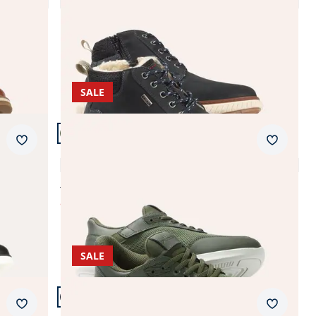
4,8 (27)
Fr. 239,99
SALE
Artikel 18 von 21.
Merkzettel
Merkzet
Ultraleicht Sneaker Mühelos
3,9 (15)
Fr. 179,99
ab
Fr. 69,99
(-61%)
SALE
Artikel 21 von 21.
Merkzettel
Merkzet
Retro-Sneaker