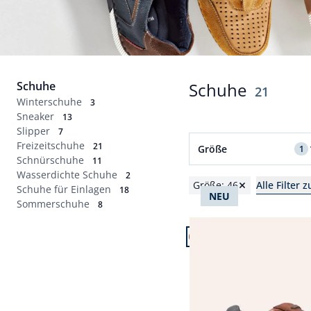
Schuhe
Schuhe
Ergebnis
21
Winterschuhe
3
Sneaker
13
Slipper
7
Filter für Größe 46 an
Freizeitschuhe
21
Größe
1
Schnürschuhe
11
Wasserdichte Schuhe
Schuhgrößen
2
Größe: 46
Alle Filter 
Schuhe für Einlagen
18
NEU
39
40
41
42
Sommerschuhe
8
Artikel 1 von 21.
43
44
45
46
Leder Sneaker
Abbrechen
Fr. 179,99