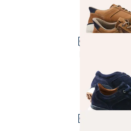
Artikel 10 von 21.
+1
Velours Perfo Sneaker
4,8 (6)
Fr. 199,99
Artikel 13 von 21.
Materialmix Sneaker 