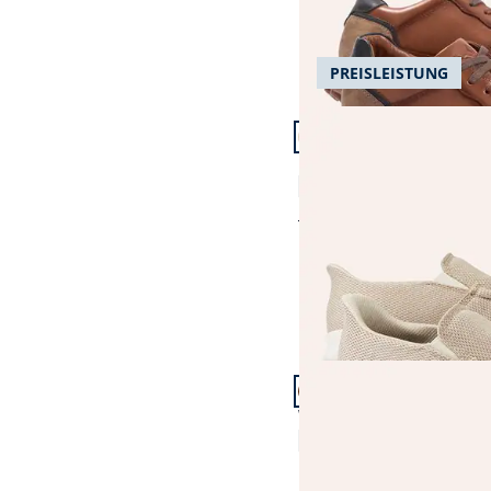
PREISLEISTUNG
Artikel 4 von 21.
+2
Komfortslipper Mühel
4,6 (74)
Fr. 159,99
Fr. 149,99
(-6%)
Artikel 7 von 21.
Wasserdichter Sneaker
4,6 (7)
Fr. 179,99