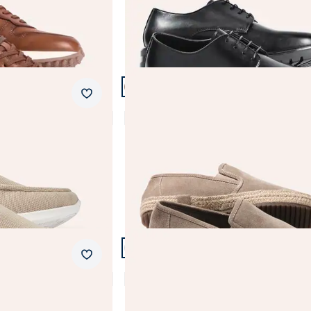
Schwarz
wasserdicht
Weiß
ultraleicht
Abbrechen
Abbrechen
wasserabweisend
Artikel 5 von 21.
Merkzettel
os
Espadrilles
5,0 (4)
Fr. 159,99
Artikel 8 von 21.
Merkzettel
Classic-Tennis Sneaker
3,7 (3)
Fr. 199,99