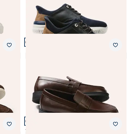
Fr. 159,99
(-11%)
Artikel 12 von 21.
Merkzettel
Merkzet
Classic Loafer
4,1 (8)
Fr. 239,99
Artikel 15 von 21.
Merkzettel
Merkzet
Aquastop Thermo HighTop