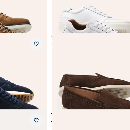
Artikel 11 von 21.
+1
Merkzettel
Velours-Loafer
4,3 (8)
Fr. 199,99
Artikel 14 von 21.
Merkzettel
Mühelos
Thermo Stiefel