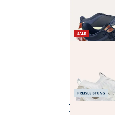
4,6 (9)
Fr. 179,99
SALE
Artikel 16 von 21.
Aktiv-Sneaker Ultraleic
4,8 (43)
Fr. 149,99
ab
Fr. 69,99
(-53%)
PREISLEISTUNG
Artikel 19 von 21.
Aquastop Sneaker