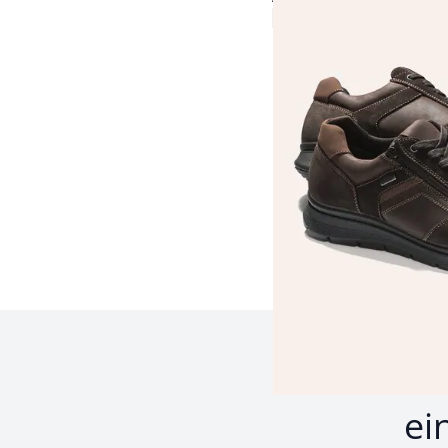
4,4 (196)
Fr. 179,99
Seite 1 geladen. Zeige 
Z
ei