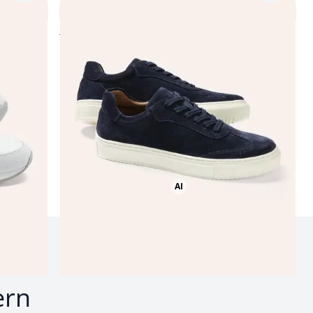
4,8 (4)
Fr. 199,99
Fr. 99,99
(-50%)
AI
Bild mit Hilfe von KI erstellt
nd
ern