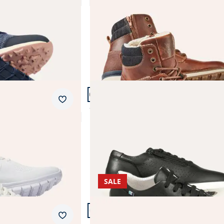
4,4 (82)
Fr. 239,99
Artikel 17 von 21.
Merkzettel
ht
Smart Sneaker Wasserabweisend
Fr. 259,99
SALE
Artikel 20 von 21.
+1
Merkzettel
Komfort Perfo Sneaker