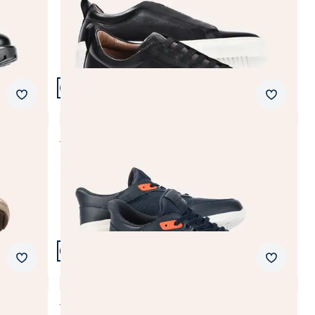
Artikel 6 von 21.
Merkzettel
Merkzet
Ultraleicht Sneaker Mühelos
4,4 (37)
Fr. 179,99
Fr. 159,99
(-11%)
Artikel 9 von 21.
Merkzettel
Merkzet
Ultraleicht Derby Mühelos
4,8 (4)
Fr. 179,99