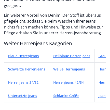
geeignet.
Ein weiterer Vorteil von Denim: Der Stoff ist überaus
pflegeleicht, sodass Sie beim Waschen Ihrer Jeans
nichts falsch machen können. Tipps und Hinweise zur
Pflege erhalten Sie in unserer Herren-Jeansberatung.
Weiter Herrenjeans Kaegorien
Weiter Herrenjeans Kaegorien
Blaue Herrenjeans
Hellblaue Herrenjeans
Graue 
Schwarze Herrenjeans
Weiße Herrenjeans
Herren
Herrenjeans 34/32
Herrenjeans 42/34
Herren
Untersetzte Jeans
Schlanke Größe
Jeans 