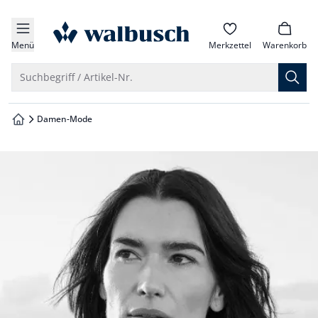
che springen
zur Startseite
vigation springen
Menü
Merkzettel
Warenkorb
inhalt springen
Suche öffnen
Suchbegriff / Artikel-Nr.
oter springen
Damen-Mode
zur Startseite
hnellanmeldung springen