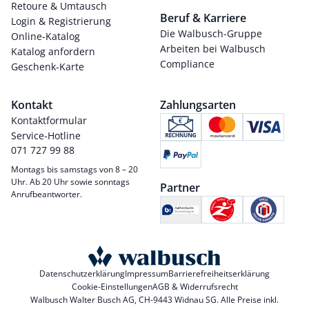
Retoure & Umtausch
Beruf & Karriere
Login & Registrierung
Die Walbusch-Gruppe
Online-Katalog
Arbeiten bei Walbusch
Katalog anfordern
Compliance
Geschenk-Karte
Kontakt
Zahlungsarten
Kontaktformular
Service-Hotline
071 727 99 88
Montags bis samstags von 8 – 20
Uhr. Ab 20 Uhr sowie sonntags
Partner
Anrufbeantworter.
Datenschutzerklärung
Impressum
Barrierefreiheitserklärung
Cookie-Einstellungen
AGB & Widerrufsrecht
Walbusch Walter Busch AG, CH-9443 Widnau SG. Alle Preise inkl.