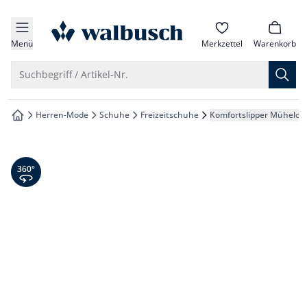
che springen
zur Startseite
vigation springen
Menü
Merkzettel
Warenkorb
inhalt springen
Suche öffnen
Suchbegriff / Artikel-Nr.
oter springen
Herren-Mode
Schuhe
Freizeitschuhe
Komfortslipper Mühelos
zur Startseite
hnellanmeldung springen
360° Ansicht