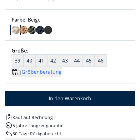
Farbauswahl:
aktuell ausgewählt:
Farbe:
Beige
Farbe Beige ausgewählt
Größenauswahl:
Größe:
nichts ausgewählt
39
40
41
42
43
44
45
46
Größenberatung
In den Warenkorb
Kauf auf Rechnung
5 Jahre Langzeitgarantie
30 Tage Rückgaberecht