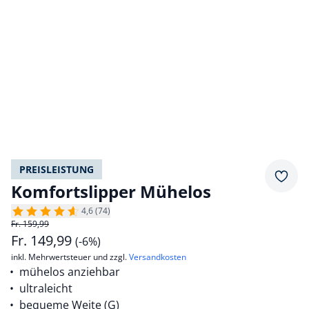
PREISLEISTUNG
Merkz
Komfortslipper Mühelos
4,6 (74)
Fr. 159,99
Fr.
149,99
(-6%)
inkl. Mehrwertsteuer und zzgl.
Versandkosten
mühelos anziehbar
ultraleicht
bequeme Weite (G)