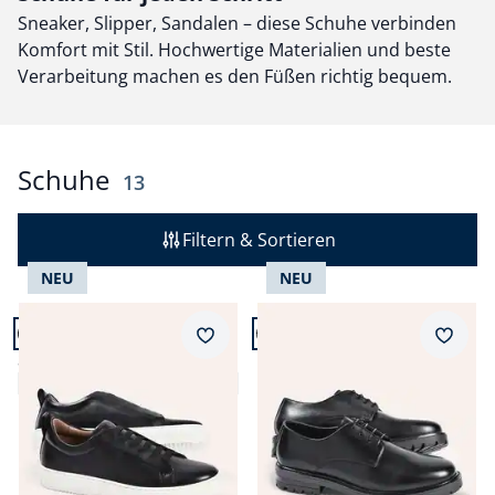
Sneaker, Slipper, Sandalen – diese Schuhe verbinden
Komfort mit Stil. Hochwertige Materialien und beste
Verarbeitung machen es den Füßen richtig bequem.
Schuhe
Ergebnisse
13
Filtern & Sortieren
NEU
NEU
Artikel 1 von 13.
Artikel 2 von 13.
+3
Merkzettel
Merkz
Smart Casual Sneaker
Leder Derby
3,6 (8)
Fr. 239,99
Fr. 199,99