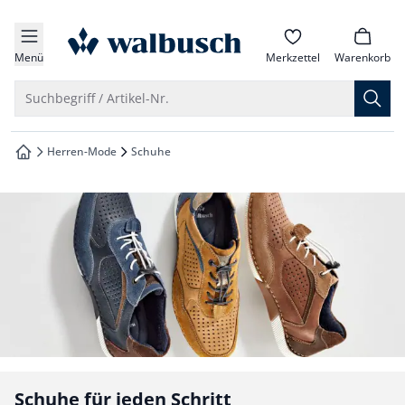
che springen
zur Startseite
vigation springen
Menü
Merkzettel
Warenkorb
inhalt springen
Suche öffnen
Suchbegriff / Artikel-Nr.
oter springen
Herren-Mode
Schuhe
zur Startseite
hnellanmeldung springen
Schuhe für jeden Schritt