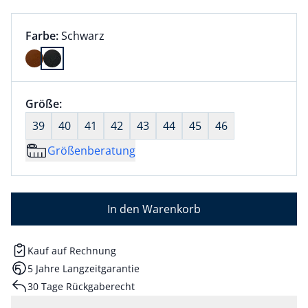
Farbauswahl:
aktuell ausgewählt:
Farbe:
Schwarz
Farbe Schwarz ausgewählt
Größenauswahl:
Größe:
nichts ausgewählt
39
40
41
42
43
44
45
46
Größenberatung
In den Warenkorb
Kauf auf Rechnung
5 Jahre Langzeitgarantie
30 Tage Rückgaberecht