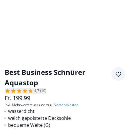
Best Business Schnürer
Merkz
Aquastop
4,7 (10)
Fr.
199,99
inkl. Mehrwertsteuer und zzgl.
Versandkosten
wasserdicht
weich gepolsterte Decksohle
bequeme Weite (G)