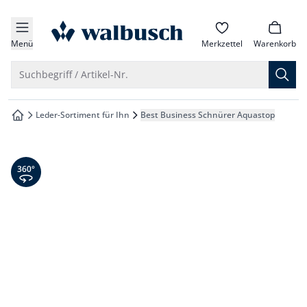
che springen
zur Startseite
vigation springen
Menü
Merkzettel
Warenkorb
inhalt springen
Suche öffnen
Suchbegriff / Artikel-Nr.
oter springen
Leder-Sortiment für Ihn
Best Business Schnürer Aquastop
zur Startseite
hnellanmeldung springen
360° Ansicht