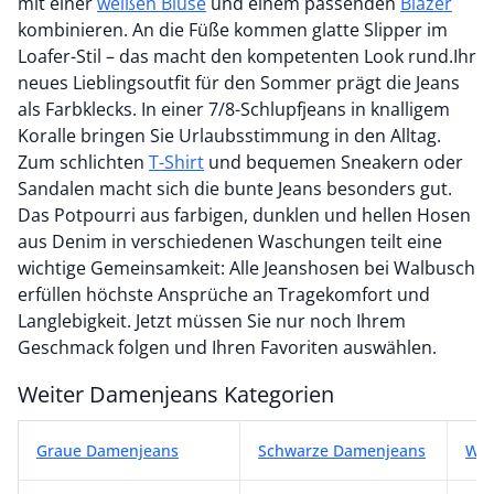
mit einer
weißen Bluse
und einem passenden
Blazer
kombinieren. An die Füße kommen glatte Slipper im
Loafer-Stil – das macht den kompetenten Look rund.Ihr
neues Lieblingsoutfit für den Sommer prägt die Jeans
als Farbklecks. In einer 7/8-Schlupfjeans in knalligem
Koralle bringen Sie Urlaubsstimmung in den Alltag.
Zum schlichten
T-Shirt
und bequemen Sneakern oder
Sandalen macht sich die bunte Jeans besonders gut.
Das Potpourri aus farbigen, dunklen und hellen Hosen
aus Denim in verschiedenen Waschungen teilt eine
wichtige Gemeinsamkeit: Alle Jeanshosen bei Walbusch
erfüllen höchste Ansprüche an Tragekomfort und
Langlebigkeit. Jetzt müssen Sie nur noch Ihrem
Geschmack folgen und Ihren Favoriten auswählen.
Weiter Damenjeans Kategorien
Weiter Damenjeans Kategorien
Graue Damenjeans
Schwarze Damenjeans
Wei