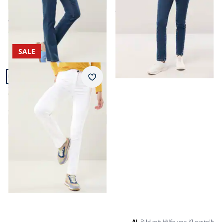
4,4 (68)
ab
Fr. 139,99
ab Fr. 139,99
ab
Fr. 119,99
(-14%)
SALE
Artikel 3 von 3.
Passform Slim Fit.
Merkzettel
Slim Fit
Yoga-Jeans Ultrastretch
Slim Fit
4,7 (7)
Fr. 139,00
Fr. 64,99
(-53%)
Seite 1 geladen. Zeige Produkte 1 bis 3 von 3.
AI
Bild mit Hilfe von KI erstellt