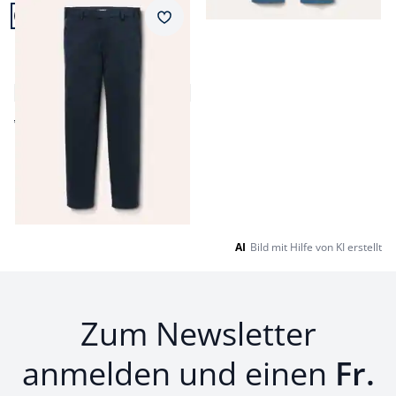
Artikel 17 von 17.
Passform Regular Fit.
Merkzettel
Regular Fit
Extraglatt Dehnbund-
Chino
4,8 (17)
ab Fr. 139,00
Fr. 64,99
(-53%)
Seite 1 geladen. Zeige Produkte 1 bis 17 von 17.
AI
Bild mit Hilfe von KI erstellt
Zum Newsletter
anmelden und einen
Fr.