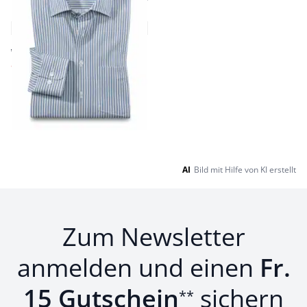
Relax
4,0 (4)
ab Fr. 149,99
ab
Fr. 54,99
(-63%)
Seite 1 geladen. Zeige Produkte 1 bis 9 von 9.
AI
Bild mit Hilfe von KI erstellt
Zum Newsletter
anmelden und einen
Fr.
15 Gutschein
sichern
**