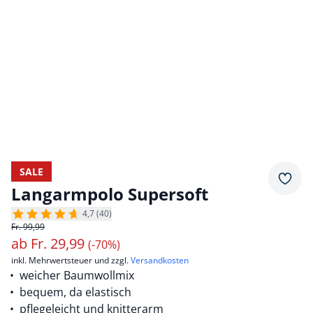
SALE
Merkz
Langarmpolo Supersoft
4,7 (40)
Fr. 99,99
ab
Fr.
29,99
(-70%)
inkl. Mehrwertsteuer und zzgl.
Versandkosten
weicher Baumwollmix
bequem, da elastisch
pflegeleicht und knitterarm