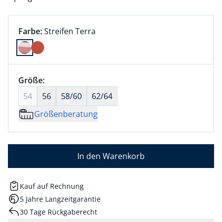
Farbauswahl:
aktuell ausgewählt:
Farbe:
Streifen Terra
Farbe Streifen Terra ausgewählt
Größenauswahl:
Größe:
nichts ausgewählt
54
56
58/60
62/64
Größenberatung
In den Warenkorb
Kauf auf Rechnung
5 Jahre Langzeitgarantie
30 Tage Rückgaberecht