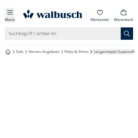
che springen
zur Startseite
vigation springen
Menü
Merkzettel
Warenkorb
inhalt springen
Suche öffnen
Suchbegriff / Artikel-Nr.
oter springen
Sale
Herren-Angebote
Polos & Shirts
Langarmpolo Supersoft
zur Startseite
hnellanmeldung springen