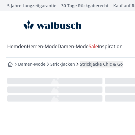
5 Jahre Langzeitgarantie
30 Tage Rückgaberecht
Kauf auf 
che springen
vigation springen
zur Startseite
inhalt springen
oter springen
Wechsel in das Menü mit Pfeil-Runter Taste
Hemden
Herren-Mode
Damen-Mode
Sale
Inspiration
hnellanmeldung springen
Damen-Mode
Strickjacken
Strickjacke Chic & Go
zur Startseite