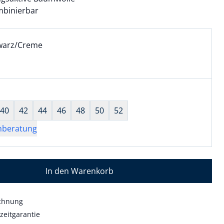
ombinierbar
l:
ell ausgewählt:
warz/Creme
arz/Creme ausgewählt
wahl:
hts ausgewählt
40
42
44
46
48
50
52
nberatung
In den Warenkorb
echnung
zeitgarantie