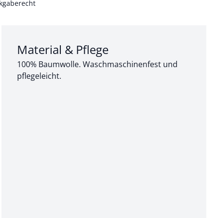
kgaberecht
Abschnitt 3 von 3:
Material & Pflege
100% Baumwolle. Waschmaschinenfest und
pflegeleicht.