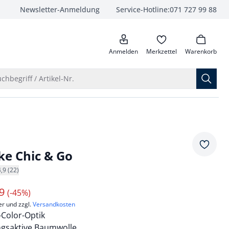
Newsletter-Anmeldung
Service-Hotline:
071 727 99 88
anrufen
Anmelden
Merkzettel
Warenkorb
Suche öffnen
chbegriff / Artikel-Nr.
Merkze
cke Chic & Go
4,9 (22)
99
(-45%)
er und zzgl.
Versandkosten
-Color-Optik
ngsaktive Baumwolle