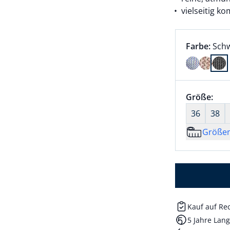
vielseitig k
Farbauswah
aktu
Farbe:
Sch
Farbe Schw
Größenaus
Größe:
nic
36
38
Größe
Kauf auf R
5 Jahre Lang