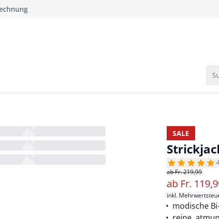
Rechnung
Su
SALE
Strickja
ab Fr. 219,99
ab
Fr.
119,
inkl. Mehrwertsteu
modische Bi
reine, atmu