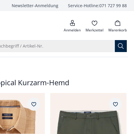
Newsletter-Anmeldung
Service-Hotline:
071 727 99 88
anrufen
Anmelden
Merkzettel
Warenkorb
Suche öffnen
chbegriff / Artikel-Nr.
ropical Kurzarm-Hemd
ar Fit.
Passform Regular Fit.
Regular Fit
zarm-Hemd
Chino Shorts
Merkzettel
Merkzet
ab
Fr. 119,99