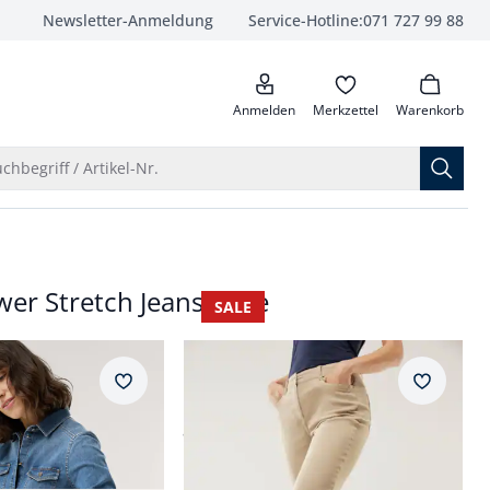
Newsletter-Anmeldung
Service-Hotline:
071 727 99 88
anrufen
Anmelden
Merkzettel
Warenkorb
Suche öffnen
chbegriff / Artikel-Nr.
wer Stretch Jeansbluse
SALE
Passform Regular Fit.
Regular Fit
 Jeansbluse
Five Pocket Highstretch-Denim
Merkzettel
Merkzet
ab
Fr. 79,99