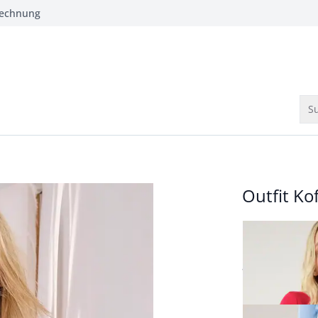
Rechnung
Su
Outfit Kof
Kofferblazer A
ab
Fr. 239,99
Passform Regul