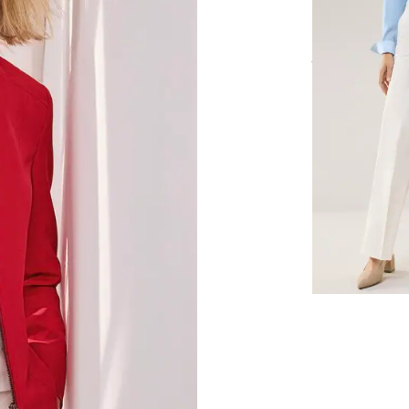
Regular Fit
Marlenehose 
ab
Fr. 199,99