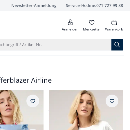
Newsletter-Anmeldung
Service-Hotline:
071 727 99 88
anrufen
Anmelden
Merkzettel
Warenkorb
Suche öffnen
chbegriff / Artikel-Nr.
ferblazer Airline
irline
Baumwollshirt Floral
Merkzettel
Merkzet
ab
Fr. 89,99
ar Fit.