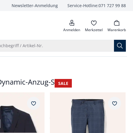
Newsletter-Anmeldung
Service-Hotline:
071 727 99 88
anrufen
Anmelden
Merkzettel
Warenkorb
Suche öffnen
chbegriff / Artikel-Nr.
-Dynamic-Anzug-Sakko
SALE
ar Fit.
Passform Regular Fit.
Regular Fit
zug-Sakko
B-DYnamic-Anzug-Hose
Merkzettel
Merkzet
ab
Fr. 59,99