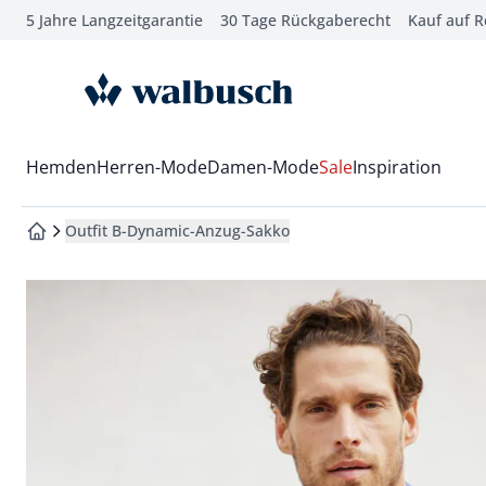
5 Jahre Langzeitgarantie
30 Tage Rückgaberecht
Kauf auf 
che springen
vigation springen
zur Startseite
inhalt springen
oter springen
Wechsel in das Menü mit Pfeil-Runter Taste
Hemden
Herren-Mode
Damen-Mode
Sale
Inspiration
hnellanmeldung springen
Outfit B-Dynamic-Anzug-Sakko
zur Startseite