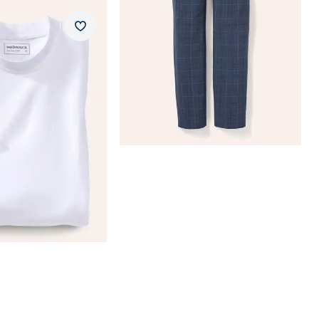
t
Merkzettel
chnitt