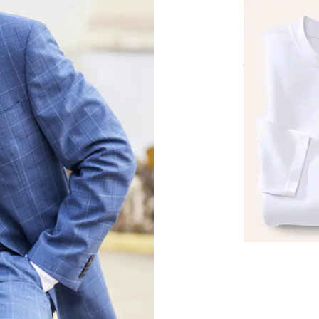
Langarm-Shir
Rundhalsauss
ab
Fr. 24,99