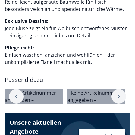
Reine, leicht aufgeraute Baumwolle fühlt sich
besonders weich an und spendet natürliche Wärme.
Exklusive Dessins:
Jede Bluse zeigt ein für Walbusch entworfenes Muster
– einzigartig und mit Liebe zum Detail.
Pflegeleicht:
Einfach waschen, anziehen und wohlfühlen – der
unkomplizierte Flanell macht alles mit.
Passend dazu
– keine Artikelnummer
– keine Artikelnummer
–
Pfeil nach rechts
Pfeil na
angegeben –
angegeben –
a
Unsere aktuellen
Angebote