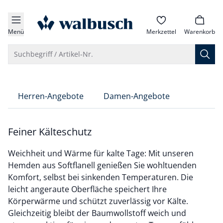
che springen
zur Startseite
vigation springen
Menü
Merkzettel
Warenkorb
inhalt springen
Suche öffnen
Suchbegriff / Artikel-Nr.
oter springen
hnellanmeldung springen
Herren-Angebote
Damen-Angebote
Feiner Kälteschutz
Weichheit und Wärme für kalte Tage: Mit unseren
Hemden aus Softflanell genießen Sie wohltuenden
Komfort, selbst bei sinkenden Temperaturen. Die
leicht angeraute Oberfläche speichert Ihre
Körperwärme und schützt zuverlässig vor Kälte.
Gleichzeitig bleibt der Baumwollstoff weich und