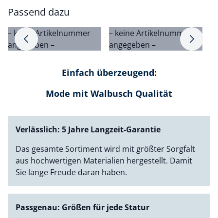
Passend dazu
– keine Artikelnummer
– keine Artikelnummer
–
Pfeil nach rechts
Pfeil na
angegeben –
angegeben –
a
Einfach überzeugend:
Mode mit Walbusch Qualität
Verlässlich: 5 Jahre Langzeit-Garantie
Das gesamte Sortiment wird mit größter Sorgfalt
aus hochwertigen Materialien hergestellt. Damit
Sie lange Freude daran haben.
Passgenau: Größen für jede Statur