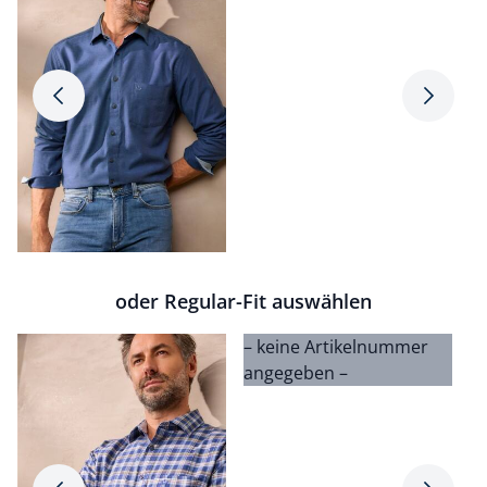
Pfeil nach rechts
Pfeil na
oder Regular-Fit auswählen
– keine Artikelnummer
–
angegeben –
a