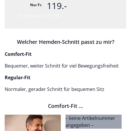
119.-
Nur Fr.
Einzelpreis: Fr. 109.-
Welcher Hemden-Schnitt passt zu mir?
Comfort-Fit
Bequemer, weiter Schnitt für viel Bewegungsfreiheit
Regular-Fit
Normaler, gerader Schnitt für bequemen Sitz
Comfort-Fit ...
– keine Artikelnummer
–
angegeben –
a