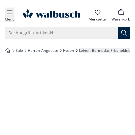
che springen
zur Startseite
vigation springen
Menü
Merkzettel
Warenkorb
inhalt springen
Suche öffnen
Suchbegriff / Artikel-Nr.
oter springen
Sale
Herren-Angebote
Hosen
Leinen-Bermudas Frischekick
zur Startseite
hnellanmeldung springen