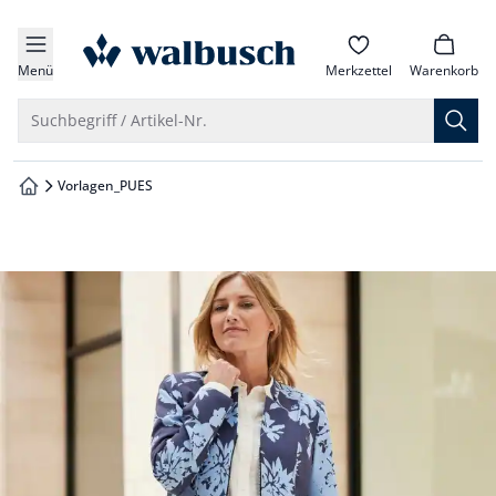
che springen
zur Startseite
vigation springen
Menü
Merkzettel
Warenkorb
inhalt springen
Suche öffnen
Suchbegriff / Artikel-Nr.
oter springen
Vorlagen_PUES
zur Startseite
hnellanmeldung springen