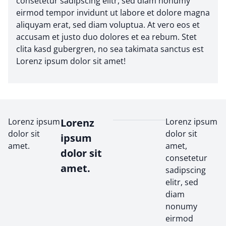
consetetur sadipscing elitr, sed diam nonumy
eirmod tempor invidunt ut labore et dolore magna
aliquyam erat, sed diam voluptua. At vero eos et
accusam et justo duo dolores et ea rebum. Stet
clita kasd gubergren, no sea takimata sanctus est
Lorenz ipsum dolor sit amet!
Lorenz ipsum
Lorenz
Lorenz ipsum
dolor sit
dolor sit
ipsum
amet.
amet,
dolor sit
consetetur
amet.
sadipscing
elitr, sed
diam
nonumy
eirmod