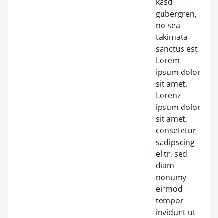
kasd
gubergren,
no sea
takimata
sanctus est
Lorem
ipsum dolor
sit amet.
Lorenz
ipsum dolor
sit amet,
consetetur
sadipscing
elitr, sed
diam
nonumy
eirmod
tempor
invidunt ut