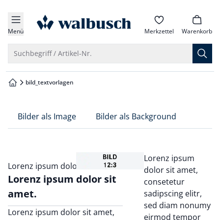
che springen
zur Startseite
vigation springen
Menü
Merkzettel
Warenkorb
inhalt springen
Suche öffnen
Suchbegriff / Artikel-Nr.
oter springen
bild_textvorlagen
zur Startseite
hnellanmeldung springen
Bilder als Image
Bilder als Background
Lorenz ipsum
Lorenz ipsum dolor sit amet.
dolor sit amet,
Lorenz ipsum dolor sit
consetetur
amet.
sadipscing elitr,
sed diam nonumy
Lorenz ipsum dolor sit amet,
eirmod tempor