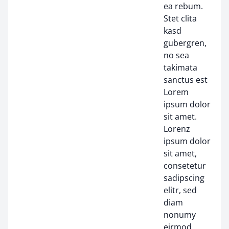
ea rebum.
Stet clita
kasd
gubergren,
no sea
takimata
sanctus est
Lorem
ipsum dolor
sit amet.
Lorenz
ipsum dolor
sit amet,
consetetur
sadipscing
elitr, sed
diam
nonumy
eirmod