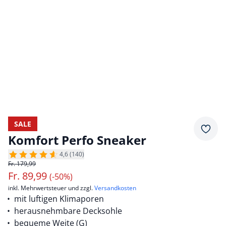
SALE
Merkz
Komfort Perfo Sneaker
4,6 (140)
Fr. 179,99
Fr.
89,99
(-50%)
inkl. Mehrwertsteuer und zzgl.
Versandkosten
mit luftigen Klimaporen
herausnehmbare Decksohle
bequeme Weite (G)