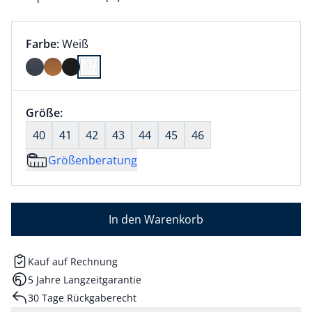
Farbauswahl:
aktuell ausgewählt:
Farbe:
Weiß
Farbe Weiß ausgewählt
Größenauswahl:
Größe:
nichts ausgewählt
40
41
42
43
44
45
46
Größenberatung
In den Warenkorb
Kauf auf Rechnung
5 Jahre Langzeitgarantie
30 Tage Rückgaberecht