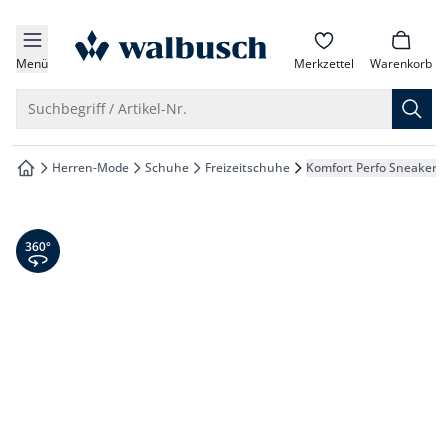
che springen
zur Startseite
vigation springen
Menü
Merkzettel
Warenkorb
inhalt springen
Suche öffnen
Suchbegriff / Artikel-Nr.
oter springen
Herren-Mode
Schuhe
Freizeitschuhe
Komfort Perfo Sneaker
zur Startseite
hnellanmeldung springen
360° Ansicht