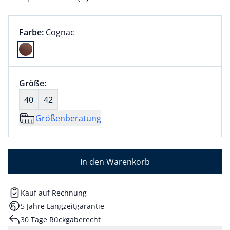
Farbauswahl:
aktuell ausgewählt:
Farbe:
Cognac
Farbe Cognac ausgewählt
Größenauswahl:
Größe:
nichts ausgewählt
40
42
Größenberatung
In den Warenkorb
Kauf auf Rechnung
5 Jahre Langzeitgarantie
30 Tage Rückgaberecht