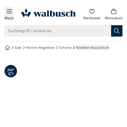
che springen
zur Startseite
vigation springen
Menü
Merkzettel
Warenkorb
inhalt springen
Suche öffnen
Suchbegriff / Artikel-Nr.
oter springen
Sale
Herren-Angebote
Schuhe
Komfort Hausschuh
zur Startseite
hnellanmeldung springen
360° Ansicht