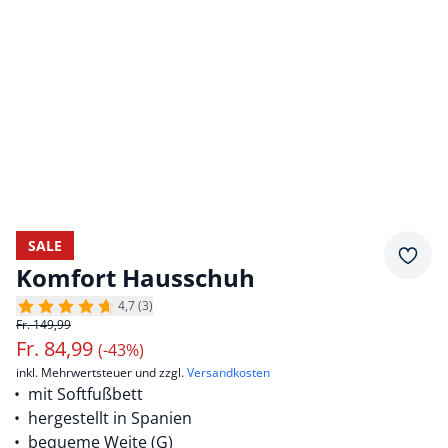
SALE
Merkz
Komfort Hausschuh
4,7 (3)
Fr. 149,99
Fr.
84,99
(-43%)
inkl. Mehrwertsteuer und zzgl.
Versandkosten
mit Softfußbett
hergestellt in Spanien
bequeme Weite (G)