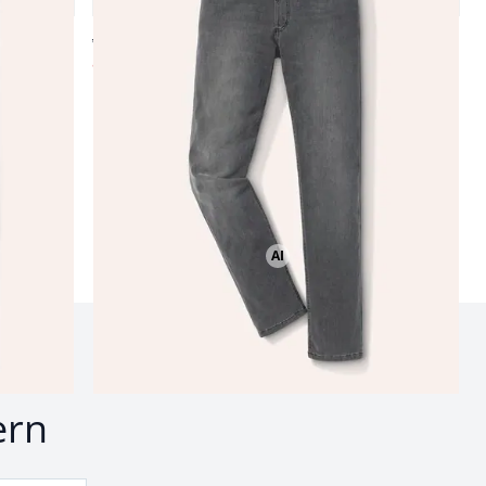
4,7 (32)
ab Fr. 159,99
ab
Fr. 89,99
(-44%)
AI
Bild mit Hilfe von KI erstellt
nd
ern