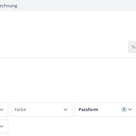
Rechnung
Su
Filter für Passform schla
Farbe
Passform
1
Beige
schlanke Größen
Blau
normale Größen