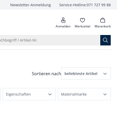
Newsletter-Anmeldung
Service-Hotline:
071 727 99 88
anrufen
Anmelden
Merkzettel
Warenkorb
Suche öffnen
chbegriff / Artikel-Nr.
Menü Sortierung: beliebteste Artikel ausge
Sortieren nach
beliebteste Artikel
beliebteste Artikel
nke Größen angewendet
Eigenschaften
Materialmarke
Preis aufsteigend
dehnbar
Thermo
Preis absteigend
flexibler Bund
Coolmax
Bewertungen