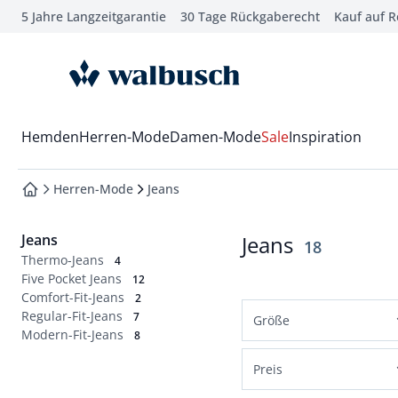
5 Jahre Langzeitgarantie
30 Tage Rückgaberecht
Kauf auf 
che springen
vigation springen
zur Startseite
inhalt springen
oter springen
Wechsel in das Menü mit Pfeil-Runter Taste
Hemden
Herren-Mode
Damen-Mode
Sale
Inspiration
hnellanmeldung springen
Herren-Mode
Jeans
zur Startseite
Jeans
Jeans
Ergebnisse
18
Thermo-Jeans
4
Five Pocket Jeans
12
Comfort-Fit-Jeans
2
Regular-Fit-Jeans
7
Größe
Modern-Fit-Jeans
8
Normalgrößen
Preis
48
50
52
54