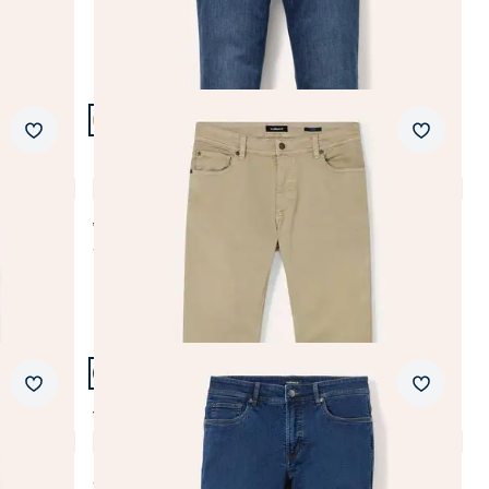
Artikel 9 von 18.
+1
Passform Modern Fit.
Merkzettel
Merkzet
Modern Fit
Coloured Jeans
4,8 (6)
ab Fr. 159,99
ab
Fr. 139,99
(-13%)
Artikel 12 von 18.
+1
Passform Regular Fit.
Merkzettel
Merkzet
Regular Fit
Thermojeans Five Pocket 2.0
4,8 (61)
ab
Fr. 169,99