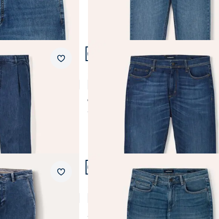
Artikel 8 von 18.
+2
Passform Regular Fit.
Merkzettel
Regular Fit
tenjeans
Charakter-Jeans
4,7 (7)
ab Fr. 159,99
ab
Fr. 139,99
(-13%)
Artikel 11 von 18.
+2
Passform Modern Fit.
Merkzettel
Modern Fit
Comfort-Jeans Cashmereweich
4,7 (42)
ab
Fr. 139,99