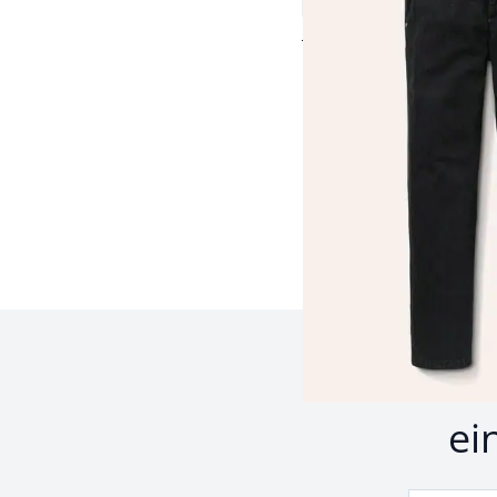
3,2 (5)
Fr. 199,00
Fr. 64,99
(-67%)
Seite 1 geladen. Zeige 
Z
ei