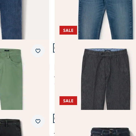
SALE
Artikel 14 von 18.
Passform Modern Fit.
Merkzettel
Modern Fit
Premium Chino
4,8 (4)
ab Fr. 169,99
ab
Fr. 99,99
(-41%)
SALE
Artikel 17 von 18.
+2
Passform Modern Fit.
Merkzettel
Modern Fit
Jogger-Jeans Five Pocket