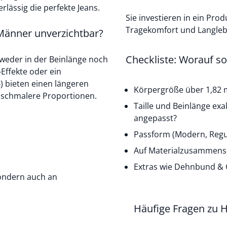
lässig die perfekte Jeans.
Sie investieren in ein Prod
Tragekomfort und Langlebi
Männer unverzichtbar?
Checkliste: Worauf so
weder in der Beinlänge noch
Effekte oder ein
 bieten einen längeren
Körpergröße über 1,82 
e schmalere Proportionen.
Taille und Beinlänge ex
angepasst?
Passform (Modern, Regul
Auf Materialzusammense
Extras wie Dehnbund & G
sondern auch an
Häufige Fragen zu 