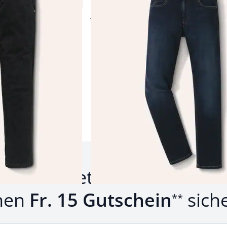
4,7 (289)
ab Fr. 139,99
ab
Fr. 79,99
(-43%)
Produkte 1 bis 18 von 18.
um Newsletter anmelden u
nen
Fr. 15 Gutschein
sich
**