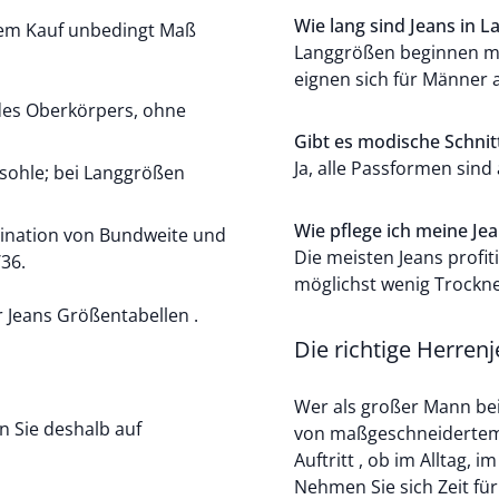
Wie lang sind Jeans in 
dem Kauf unbedingt Maß
Langgrößen beginnen me
eignen sich für Männer 
 des Oberkörpers, ohne
Gibt es modische Schnit
Ja, alle Passformen sind
sohle; bei Langgrößen
Wie pflege ich meine Je
ination von Bundweite und
Die meisten Jeans profi
36.
möglichst wenig Trockne
r
Jeans Größentabellen
.
Die richtige Herrenj
Wer als großer Mann bei 
n Sie deshalb auf
von maßgeschneidertem 
Auftritt , ob im Alltag, i
Nehmen Sie sich Zeit für