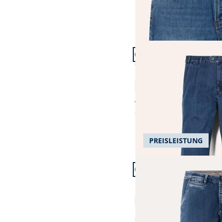
Artikel 7 von 18.
+1
Passform Comfort Fit.
Comfort Fit
Extraglatt Flex-Bundfal
4,7 (183)
ab Fr. 159,99
ab
Fr. 139,99
(-13%)
PREISLEISTUNG
Artikel 10 von 18.
+2
Passform Regular Fit.
Regular Fit
Husky-Jeans Chino
4,6 (203)
ab
Fr. 139,99