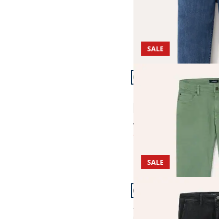
SALE
Artikel 13 von 18.
Passform Modern Fit.
Modern Fit
Coloured Jeans
4,5 (6)
ab Fr. 159,99
ab
Fr. 84,99
(-47%)
SALE
Artikel 16 von 18.
Passform Regular Fit.
Regular Fit
Thermojeans Chino 2.0