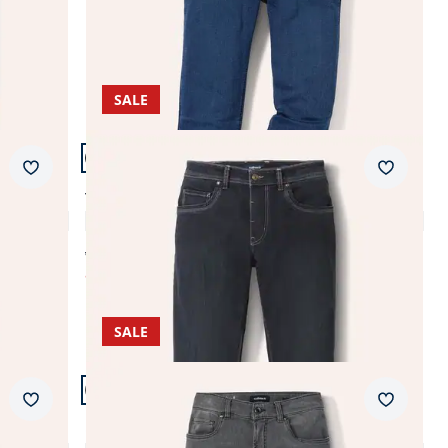
SALE
Artikel 15 von 18.
+1
Passform Modern Fit.
Merkzettel
Merkzet
Modern Fit
T400 Sportjeans Modern Fit
4,8 (93)
ab Fr. 159,99
ab
Fr. 59,99
(-63%)
SALE
Artikel 18 von 18.
Passform Modern Fit.
Merkzettel
Merkzet
Modern Fit
Comfort-Flex Jeans