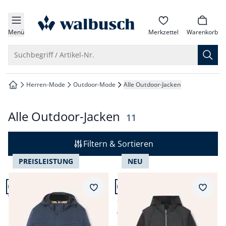
che springen
zur Startseite
vigation springen
Menü
Merkzettel
Warenkorb
inhalt springen
Suche öffnen
Suchbegriff / Artikel-Nr.
oter springen
Herren-Mode
Outdoor-Mode
Alle Outdoor-Jacken
zur Startseite
hnellanmeldung springen
Alle Outdoor-Jacken
Ergebnisse
11
Filtern & Sortieren
PREISLEISTUNG
NEU
Artikel 1 von 11.
Artikel 2 von 11.
Merkzettel
Merkz
Wasserdichte
Softshelljacke mit
Funktionsjacke
Aussenweste