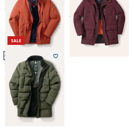
Brise
4,7 (25)
Fr. 459,00
Fr. 129,99
(-72%)
ab Fr. 459,00
Fr. 129,99
(-72%)
SALE
Artikel 11 von 11.
Merkzettel
Aquastop Steppjacke 2.0
4,7 (20)
Fr. 539,00
Fr. 129,99
(-76%)
Seite 1 geladen. Zeige Produkte 1 bis 11 von 11.