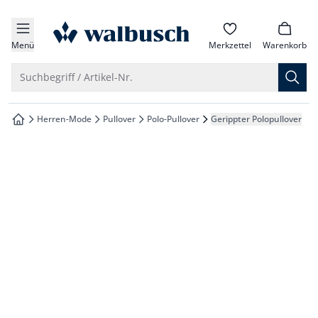
che springen
zur Startseite
vigation springen
Menü
Merkzettel
Warenkorb
inhalt springen
Suche öffnen
Suchbegriff / Artikel-Nr.
oter springen
Herren-Mode
Pullover
Polo-Pullover
Gerippter Polopullover
zur Startseite
hnellanmeldung springen