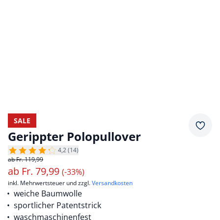
SALE
Merkz
Gerippter Polopullover
4,2 (14)
ab Fr. 119,99
ab
Fr.
79,99
(-33%)
inkl. Mehrwertsteuer und zzgl.
Versandkosten
weiche Baumwolle
sportlicher Patentstrick
waschmaschinenfest