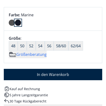
Farbauswahl:
aktuell ausgewählt:
Farbe:
Marine
Farbe Marine ausgewählt
Größenauswahl:
Größe:
nichts ausgewählt
48
50
52
54
56
58/60
62/64
Größenberatung
In den Warenkorb
Kauf auf Rechnung
5 Jahre Langzeitgarantie
30 Tage Rückgaberecht