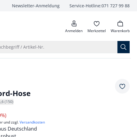
Newsletter-Anmeldung
Service-Hotline:
071 727 99 88
anrufen
Anmelden
Merkzettel
Warenkorb
Suche öffnen
chbegriff / Artikel-Nr.
Merkze
ord-Hose
4,6 (150)
9%)
er und zzgl.
Versandkosten
 aus Deutschland
 robust