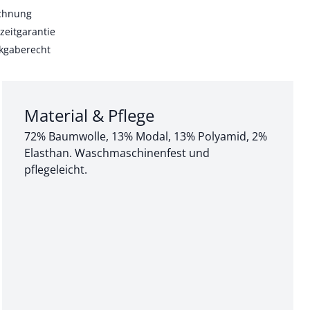
echnung
zeitgarantie
kgaberecht
Abschnitt 3 von 3:
Material & Pflege
72% Baumwolle, 13% Modal, 13% Polyamid, 2%
Elasthan. Waschmaschinenfest und
pflegeleicht.