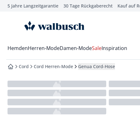
5 Jahre Langzeitgarantie
30 Tage Rückgaberecht
Kauf auf 
che springen
vigation springen
zur Startseite
inhalt springen
oter springen
Wechsel in das Menü mit Pfeil-Runter Taste
Hemden
Herren-Mode
Damen-Mode
Sale
Inspiration
hnellanmeldung springen
Cord
Cord Herren-Mode
Genua Cord-Hose
zur Startseite