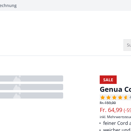
Rechnung
Su
SALE
Genua C
Fr. 159,00
Fr.
64,99
(-5
inkl. Mehrwertsteu
feiner Cord
weicher und