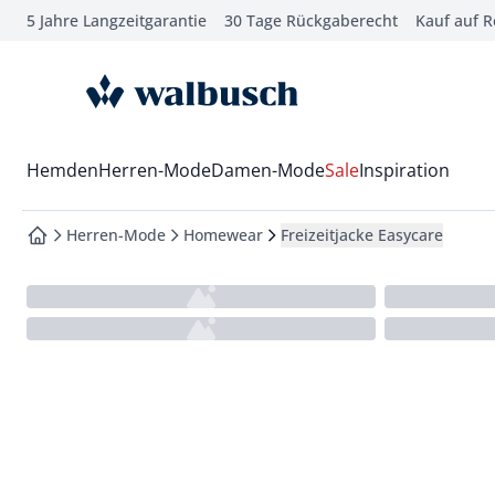
5 Jahre Langzeitgarantie
30 Tage Rückgaberecht
Kauf auf 
che springen
vigation springen
zur Startseite
inhalt springen
oter springen
Wechsel in das Menü mit Pfeil-Runter Taste
Hemden
Herren-Mode
Damen-Mode
Sale
Inspiration
hnellanmeldung springen
Herren-Mode
Homewear
Freizeitjacke Easycare
zur Startseite