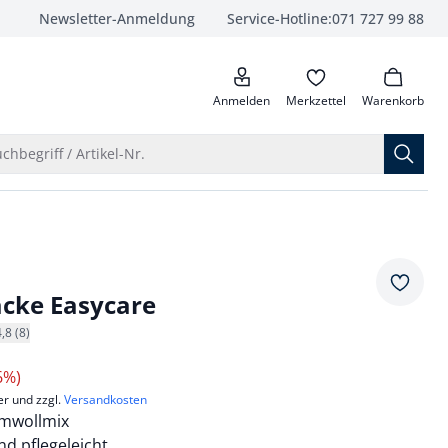
Newsletter-Anmeldung
Service-Hotline:
071 727 99 88
anrufen
Anmelden
Merkzettel
Warenkorb
Suche öffnen
chbegriff / Artikel-Nr.
Merkze
jacke Easycare
4,8 (8)
6%)
er und zzgl.
Versandkosten
umwollmix
nd pflegeleicht