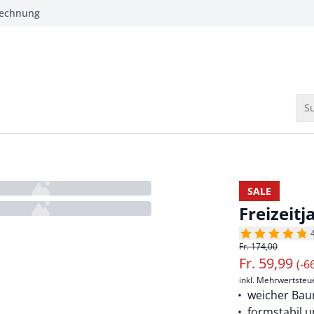
Rechnung
Su
SALE
Freizeit
Fr. 174,00
Fr.
59,99
(-6
inkl. Mehrwertsteu
weicher Ba
formstabil u