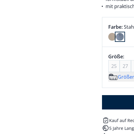
mit praktis
Farbauswah
aktu
Farbe:
Stah
Farbe Stah
Größenaus
Größe 60 a
Größe:
akt
25
27
Größe
Kauf auf R
5 Jahre Lang