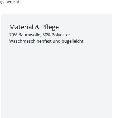
kgaberecht
Abschnitt 3 von 3:
Material & Pflege
70% Baumwolle, 30% Polyester.
Waschmaschinenfest und bügelleicht.