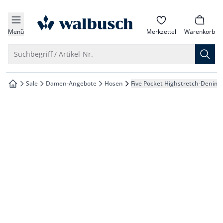
che springen
zur Startseite
vigation springen
Menü
Merkzettel
Warenkorb
inhalt springen
Suche öffnen
Suchbegriff / Artikel-Nr.
oter springen
Sale
Damen-Angebote
Hosen
Five Pocket Highstretch-Denim
zur Startseite
hnellanmeldung springen