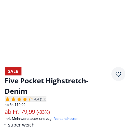
SALE
Merkz
Five Pocket Highstretch-
Denim
4,4 (52)
ab Fr. 119,99
ab
Fr.
79,99
(-33%)
inkl. Mehrwertsteuer und zzgl.
Versandkosten
super weich