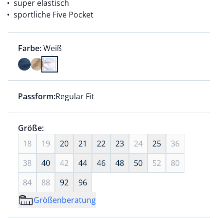
super elastisch
sportliche Five Pocket
Farbauswahl:
aktuell ausgewählt:
Farbe:
Weiß
Farbe Weiß ausgewählt
Passform:
Regular Fit
Dieser Artikel hat die Passform Regular Fit. für Infor
Größenauswahl:
Größe:
nichts ausgewählt
18
19
20
21
22
23
24
25
36
38
40
42
44
46
48
50
52
80
84
88
92
96
Größenberatung