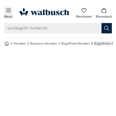
che springen
zur Startseite
vigation springen
Menü
Merkzettel
Warenkorb
inhalt springen
Suche öffnen
Suchbegriff / Artikel-Nr.
oter springen
Hemden
Business Hemden
Bügelfreie Hemden
Bügelfreies H
zur Startseite
hnellanmeldung springen