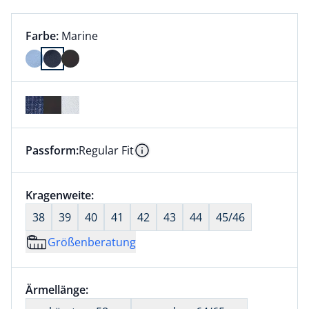
Farbauswahl:
aktuell ausgewählt:
Farbe:
Marine
Farbe Marine ausgewählt
Passform:
Regular Fit
Dieser Artikel hat die Passform Regular Fit. für Infor
Information
Größenauswahl:
Kragenweite:
nichts ausgewählt
38
39
40
41
42
43
44
45/46
Größenberatung
Größenauswahl:
Ärmellänge:
nichts ausgewählt