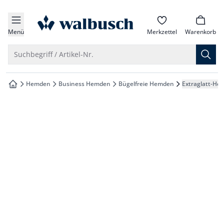
che springen
zur Startseite
vigation springen
Menü
Merkzettel
Warenkorb
inhalt springen
Suche öffnen
Suchbegriff / Artikel-Nr.
oter springen
Hemden
Business Hemden
Bügelfreie Hemden
Extraglatt-He
zur Startseite
hnellanmeldung springen