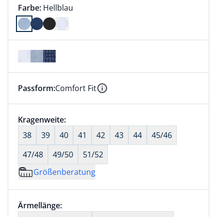
Farbauswahl:
aktuell ausgewählt:
Farbe:
Hellblau
Farbe Hellblau ausgewählt
Passform:
Comfort Fit
Dieser Artikel hat die Passform Comfort Fit. für Info
Information
Größenauswahl:
Kragenweite:
nichts ausgewählt
38
39
40
41
42
43
44
45/46
47/48
49/50
51/52
Größenberatung
Größenauswahl:
Ärmellänge:
nichts ausgewählt