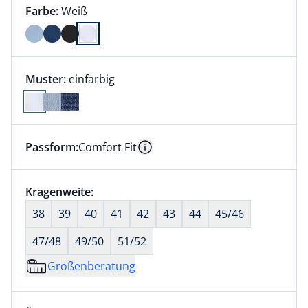
Farbauswahl:
aktuell ausgewählt:
Farbe:
Weiß
Farbe Weiß ausgewählt
Muster:
einfarbig
Passform:
Comfort Fit
Dieser Artikel hat die Passform Comfort Fit. für Info
Information
Größenauswahl:
Kragenweite:
nichts ausgewählt
38
39
40
41
42
43
44
45/46
47/48
49/50
51/52
Größenberatung