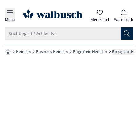
che springen
zur Startseite
vigation springen
Menü
Merkzettel
Warenkorb
inhalt springen
Suche öffnen
Suchbegriff / Artikel-Nr.
oter springen
Hemden
Business Hemden
Bügelfreie Hemden
Extraglatt-He
zur Startseite
hnellanmeldung springen