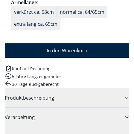
Größenauswahl:
Ärmellänge:
nichts ausgewählt
verkürzt ca. 58cm
normal ca. 64/65cm
extra lang ca. 69cm
In den Warenkorb
Kauf auf Rechnung
5 Jahre Langzeitgarantie
30 Tage Rückgaberecht
Produktbeschreibung
Verarbeitung