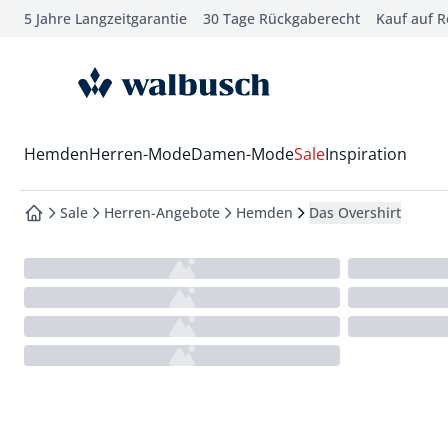
5 Jahre Langzeitgarantie
30 Tage Rückgaberecht
Kauf auf 
che springen
vigation springen
zur Startseite
inhalt springen
oter springen
Wechsel in das Menü mit Pfeil-Runter Taste
Hemden
Herren-Mode
Damen-Mode
Sale
Inspiration
hnellanmeldung springen
Sale
Herren-Angebote
Hemden
Das Overshirt
zur Startseite