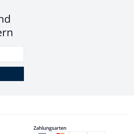
nd
ern
Zahlungsarten