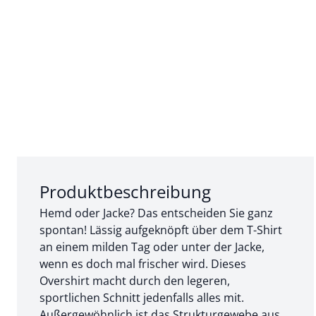
Abschnitt 1 von 3:
Produktbeschreibung
Hemd oder Jacke? Das entscheiden Sie ganz
spontan! Lässig aufgeknöpft über dem T-Shirt
an einem milden Tag oder unter der Jacke,
wenn es doch mal frischer wird. Dieses
Overshirt macht durch den legeren,
sportlichen Schnitt jedenfalls alles mit.
Außergewöhnlich ist das Strukturgewebe aus