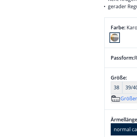
gerader Regu
Farbauswah
aktu
Farbe:
Karo
Farbe Karo
Passform:
R
Dieser Arti
Größenaus
Größe:
nic
38
39/4
Größe
Größenaus
Ärmellänge
Ärmellänge
normal ca