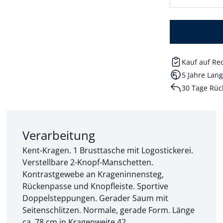
Kauf auf R
5 Jahre Lang
30 Tage Rüc
Abschnitt 2 von 3:
Verarbeitung
Kent-Kragen. 1 Brusttasche mit Logostickerei.
Verstellbare 2-Knopf-Manschetten.
Kontrastgewebe an Krageninnensteg,
Rückenpasse und Knopfleiste. Sportive
Doppelsteppungen. Gerader Saum mit
Seitenschlitzen. Normale, gerade Form. Länge
ca. 78 cm in Kragenweite 42.