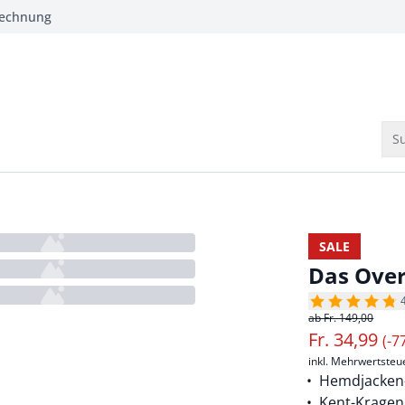
Rechnung
Su
SALE
Das Over
ab Fr. 149,00
Fr.
34,99
(-7
inkl. Mehrwertsteu
Hemdjacken-
Kent-Kragen