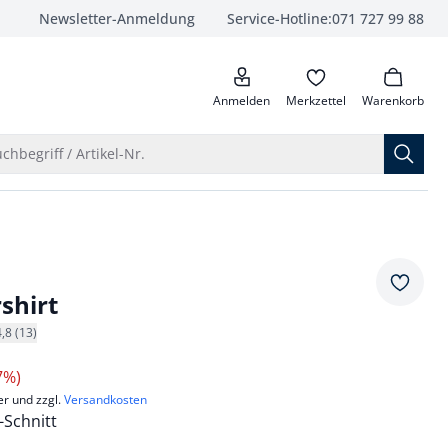
Newsletter-Anmeldung
Service-Hotline:
071 727 99 88
anrufen
Anmelden
Merkzettel
Warenkorb
Suche öffnen
chbegriff / Artikel-Nr.
Merkze
shirt
4,8 (13)
7%)
er und zzgl.
Versandkosten
Schnitt