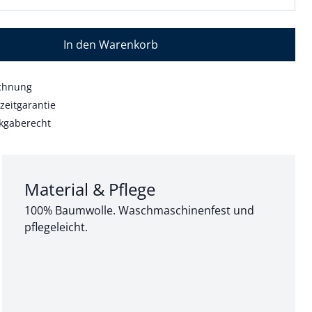
In den Warenkorb
echnung
zeitgarantie
kgaberecht
Abschnitt 3 von 3:
Material & Pflege
100% Baumwolle. Waschmaschinenfest und
pflegeleicht.