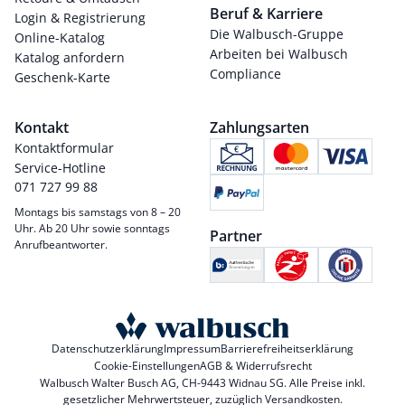
Beruf & Karriere
Login & Registrierung
Die Walbusch-Gruppe
Online-Katalog
Arbeiten bei Walbusch
Katalog anfordern
Compliance
Geschenk-Karte
Kontakt
Zahlungsarten
Kontaktformular
Service-Hotline
071 727 99 88
Montags bis samstags von 8 – 20
Uhr. Ab 20 Uhr sowie sonntags
Partner
Anrufbeantworter.
Datenschutzerklärung
Impressum
Barrierefreiheitserklärung
Cookie-Einstellungen
AGB & Widerrufsrecht
Walbusch Walter Busch AG, CH-9443 Widnau SG. Alle Preise inkl.
gesetzlicher Mehrwertsteuer, zuzüglich
Versandkosten
.