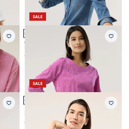
SALE
Artikel 14 von 24.
Merkzettel
Merkzet
Jacquard Shirtbluse
4,7 (18)
ab Fr. 159,99
ab
Fr. 69,99
(-56%)
SALE
Artikel 17 von 24.
+1
Merkzettel
Merkzet
Extraglatt Stehkragen Bluse
4,8 (19)
ab Fr. 149,99
ab
Fr. 64,99
(-57%)