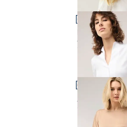
Artikel 6 von 24.
Extraglatt-Bluse Kelch
4,7 (11)
ab Fr. 139,99
ab
Fr. 49,99
(-64%)
Artikel 9 von 24.
Blusenshirt aus Satin
ab Fr. 159,99
ab
Fr. 129,99
(-19%)