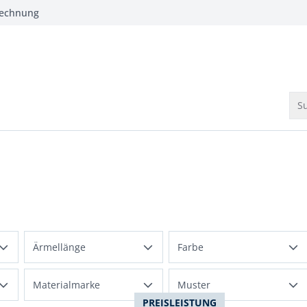
Rechnung
Su
bnisse
Ärmellänge
Farbe
normal ca. 61cm
Mehrfarbig
Materialmarke
Muster
Kurzarm
PREISLEISTUNG
Beige