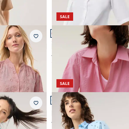
SALE
Artikel 13 von 24.
Merkzettel
ei
Seersucker Hemdbluse
3,8 (8)
ab Fr. 129,99
ab
Fr. 54,99
(-58%)
SALE
Artikel 16 von 24.
Merkzettel
e Jacquard
Extraglatt Polo Bluse
4,6 (16)
ab Fr. 139,99
ab
Fr. 59,99
(-57%)