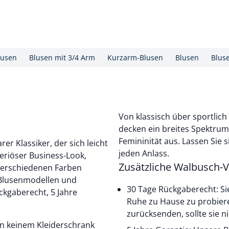
lusen
Blusen mit 3/4 Arm
Kurzarm-Blusen
Blusen
Blus
Von klassisch über sportlic
decken ein breites Spektrum 
Femininität aus. Lassen Sie s
er Klassiker, der sich leicht
jeden Anlass.
eriöser Business-Look,
Zusätzliche Walbusch-V
n verschiedenen Farben
n Blusenmodellen und
30 Tage Rückgaberecht: Si
ckgaberecht, 5 Jahre
Ruhe zu Hause zu probier
zurücksenden, sollte sie 
 in keinem Kleiderschrank