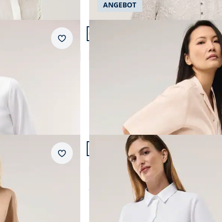
ANGEBOT
Artikel 7 von 24.
Merkzettel
kragen
Reverskragen Bluse Leinenmix
5,0 (1)
Einzelpreis ab
Fr. 149,99
Artikel 10 von 24.
Merkzettel
Extraglatt-Hemdbluse Everyday 2.0
5,0 (3)
ab
Fr. 119,99