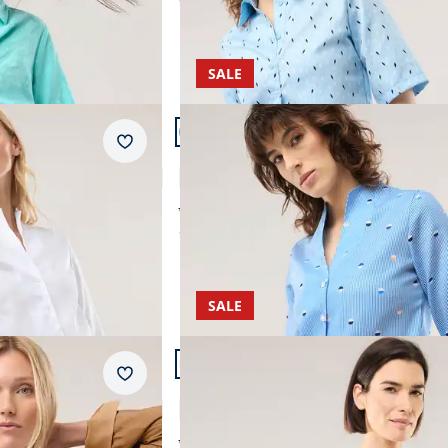
SALE
Artikel 19 von 24.
Merkzettel
kragen
Extraglatt-Bluse Kelchkragen
4,7 (9)
ab Fr. 139,99
ab
Fr. 59,99
(-57%)
SALE
Artikel 22 von 24.
Merkzettel
Hemdbluse aus Thermoflanell
5,0 (7)
ab Fr. 129,99