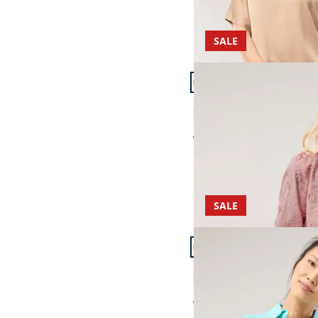
SALE
Artikel 12 von 24.
Bluse mit Blütensticker
4,5 (23)
ab Fr. 159,99
ab
Fr. 69,99
(-56%)
SALE
Artikel 15 von 24.
Hemdbluse aus Viskos
4,1 (9)
ab Fr. 129,99
ab
Fr. 59,99
(-54%)