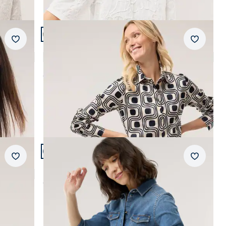
wärmend
Artikel 8 von 24.
+2
Merkzettel
Merkzet
Baumwollbluse mit langer Manschette
4,8 (13)
ab
Fr. 149,99
AI
Artikel 11 von 24.
Merkzettel
Merkzet
Power Stretch Jeansbluse
ab
Fr. 159,99