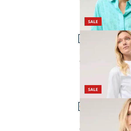
SALE
Artikel 18 von 24.
Extraglatt-Bluse Kelch
4,5 (8)
ab Fr. 149,99
ab
Fr. 59,99
(-60%)
SALE
Artikel 21 von 24.
Polo Bluse aus Seide
5,0 (2)
ab Fr. 299,99