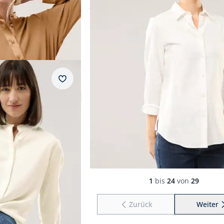
ab
Fr. 64,99
(-50%)
Merkzettel
Produkte 1 bis 24 von 29.
1
bis
24
von
29
Zurück
Weiter
zu 