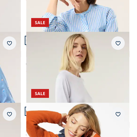
SALE
Artikel 20 von 24.
Merkzettel
Merkzet
T-Shirt-Bluse Extra Leicht
3,9 (7)
ab Fr. 129,00
ab
Fr. 49,99
(-61%)
SALE
Artikel 23 von 24.
Merkzettel
Merkzet
Bluseneinsatz
4,7 (42)
ab Fr. 69,95