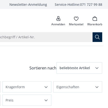
Newsletter-Anmeldung
Service-Hotline:
071 727 99 88
anrufen
Anmelden
Merkzettel
Warenkorb
Suche öffnen
chbegriff / Artikel-Nr.
Menü Sortierung: beliebteste Artikel ausge
Sortieren nach
beliebteste Artikel
beliebteste Artikel
Kragenform
Eigenschaften
Preis aufsteigend
Hemdblusenkragen
atmungsaktiv
Preis absteigend
Preis
Stehkragen
bügelfrei
Bewertungen