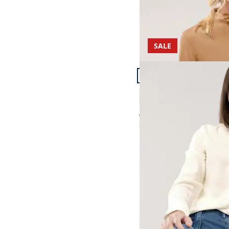
ab
Fr. 148,99
(-50%)
SALE
Artikel 24 von 24.
Easy Care Crincle Bluse
4,2 (13)
ab Fr. 129,00
ab
Fr. 59,99
(-53%)
Seite 1 geladen. Zeige 