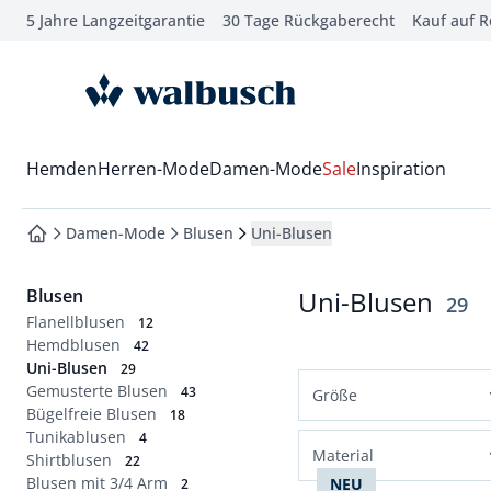
5 Jahre Langzeitgarantie
30 Tage Rückgaberecht
Kauf auf 
che springen
vigation springen
zur Startseite
inhalt springen
oter springen
Wechsel in das Menü mit Pfeil-Runter Taste
Hemden
Herren-Mode
Damen-Mode
Sale
Inspiration
hnellanmeldung springen
Damen-Mode
Blusen
Uni-Blusen
zur Startseite
Blusen
Uni-Blusen
Erge
29
Flanellblusen
12
Hemdblusen
42
Uni-Blusen
29
Gemusterte Blusen
43
Größe
Bügelfreie Blusen
18
Tunikablusen
Normalgrößen
4
Material
Shirtblusen
22
36
38
40
42
Blusen mit 3/4 Arm
NEU
2