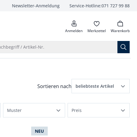
Newsletter-Anmeldung
Service-Hotline:
071 727 99 88
anrufen
Anmelden
Merkzettel
Warenkorb
Suche öffnen
chbegriff / Artikel-Nr.
Menü Sortierung: beliebteste Artikel ausge
Sortieren nach
beliebteste Artikel
beliebteste Artikel
Muster
Preis
Preis aufsteigend
bedruckt
bis 100 Fr.
Preis absteigend
NEU
einfarbig
bis 150 Fr.
Bewertungen