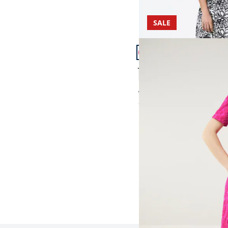
SALE
Artikel 13 von 14.
Jacquardkleid
4,6 (83)
ab Fr. 259,99
ab
Fr. 119,99
(-54%)
Seite 1 geladen. Zeige 