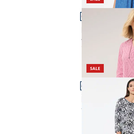
Artikel 7 von 14.
Kleid Lochstickerei
3,2 (5)
ab Fr. 199,99
ab
Fr. 99,99
(-50%)
SALE
Artikel 10 von 14.
Softjersey-Jacquardkle
4,5 (57)
Fr. 199,00
Fr. 84,99
(-57%)