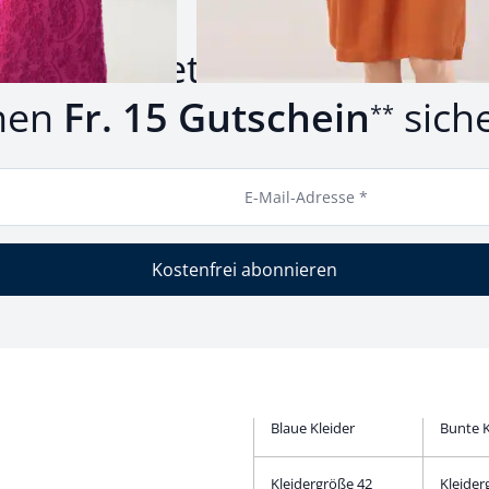
um Newsletter anmelden u
nen
Fr. 15 Gutschein
sich
**
E-Mail-Adresse *
Kostenfrei abonnieren
Blaue Kleider
Bunte K
Kleidergröße 42
Kleider