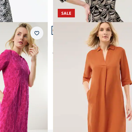
SALE
Artikel 14 von 14.
Merkzettel
Leinenmixkleid
4,9 (10)
ab Fr. 199,99
ab
Fr. 119,99
(-40%)
Produkte 1 bis 14 von 14.