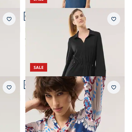
Artikel 9 von 14.
Merkzettel
Merkzet
Midi Jerseykleid
5,0 (1)
ab Fr. 179,99
ab
Fr. 89,99
(-50%)
SALE
Artikel 12 von 14.
Merkzettel
Merkzet
Midi Viskosekleid mit Bordüre
4,3 (3)
ab Fr. 259,99
ab
Fr. 139,99
(-46%)