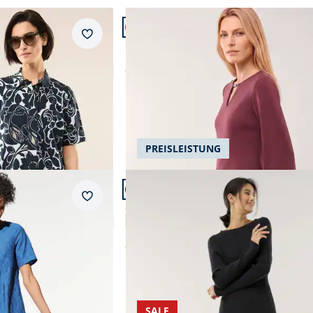
Artikel 2 von 14.
Grün
Baumwollmix
Merkzettel
Kleid A-Linie mit Ausschnittdetail
Orange
Jaquard
Baumwolle
ab
Fr. 179,99
Pink
Lyocell
Rosé
Leinen
Rot
Abbrechen
PREISLEISTUNG
Abbrechen
Schwarz
Artikel 5 von 14.
Merkzettel
Strickkleid Hautschmeichler
5,0 (7)
ab
Fr. 199,99
SALE