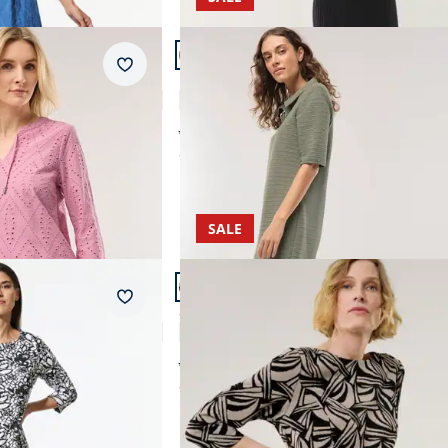
Artikel 8 von 14.
Merkzettel
Polokleid mit Struktur
4,5 (15)
ab Fr. 159,99
ab
Fr. 79,99
(-50%)
SALE
Artikel 11 von 14.
Merkzettel
id
Softjersey-Jacquardkleid
4,5 (16)
ab Fr. 199,00
ab
Fr. 118,99
(-40%)