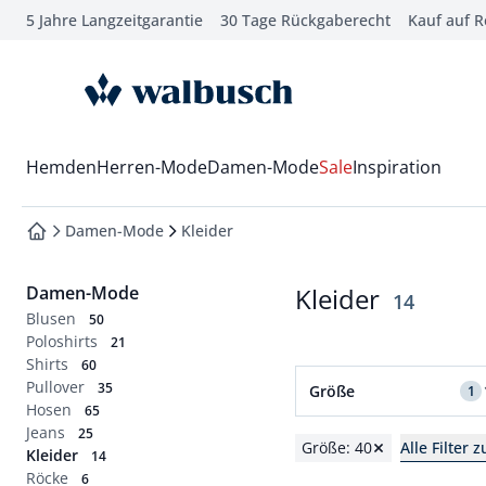
5 Jahre Langzeitgarantie
30 Tage Rückgaberecht
Kauf auf 
che springen
vigation springen
zur Startseite
inhalt springen
oter springen
Wechsel in das Menü mit Pfeil-Runter Taste
Hemden
Herren-Mode
Damen-Mode
Sale
Inspiration
hnellanmeldung springen
Damen-Mode
Kleider
zur Startseite
Damen-Mode
Kleider
Ergebniss
14
Blusen
50
Poloshirts
21
Shirts
60
Filter für Größe 40 an
Pullover
35
Größe
1
Hosen
65
Jeans
Normalgrößen
25
Größe: 40
Alle Filter 
Kleider
14
36
38
40
42
Röcke
6