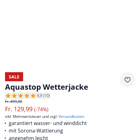
SALE
Merkz
Aquastop Wetterjacke
4,9 (10)
Fr. 499,00
Fr.
129,99
(-74%)
inkl. Mehrwertsteuer und zzgl.
Versandkosten
garantiert wasser- und winddicht
mit Sorona-Wattierung
angenehm leicht