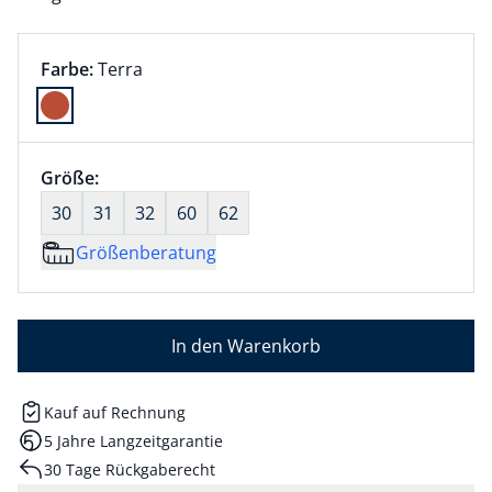
Farbauswahl:
aktuell ausgewählt:
Farbe:
Terra
Farbe Terra ausgewählt
Größenauswahl:
Größe:
nichts ausgewählt
30
31
32
60
62
Größenberatung
In den Warenkorb
Kauf auf Rechnung
5 Jahre Langzeitgarantie
30 Tage Rückgaberecht