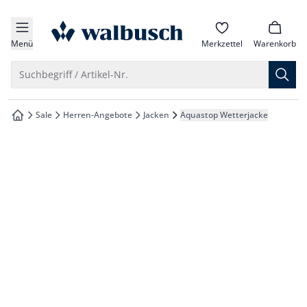
che springen
zur Startseite
vigation springen
Menü
Merkzettel
Warenkorb
inhalt springen
Suche öffnen
Suchbegriff / Artikel-Nr.
oter springen
Sale
Herren-Angebote
Jacken
Aquastop Wetterjacke
zur Startseite
hnellanmeldung springen