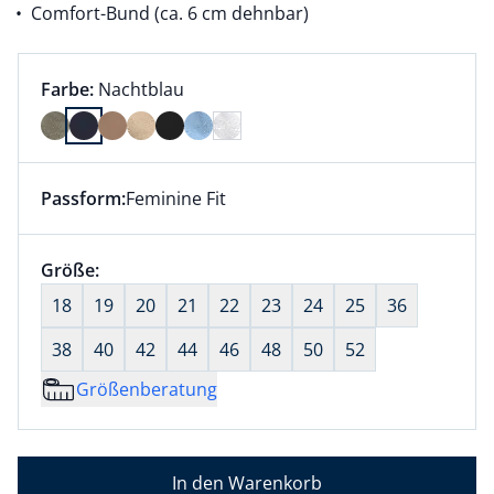
Comfort-Bund (ca. 6 cm dehnbar)
Farbauswahl:
aktuell ausgewählt:
Farbe:
Nachtblau
Farbe Nachtblau ausgewählt
Passform:
Feminine Fit
Dieser Artikel hat die Passform Feminine Fit. für Inf
Größenauswahl:
Größe:
nichts ausgewählt
18
19
20
21
22
23
24
25
36
38
40
42
44
46
48
50
52
Größenberatung
In den Warenkorb