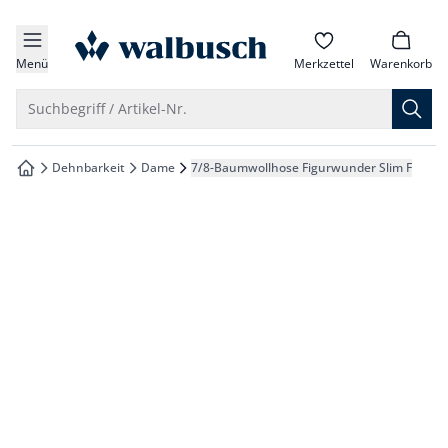
che springen
zur Startseite
vigation springen
Menü
Merkzettel
Warenkorb
inhalt springen
Suche öffnen
Suchbegriff / Artikel-Nr.
oter springen
Dehnbarkeit
Dame
7/8-Baumwollhose Figurwunder Slim F
zur Startseite
hnellanmeldung springen