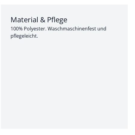
Abschnitt 3 von 3:
Material & Pflege
100% Polyester. Waschmaschinenfest und
pflegeleicht.