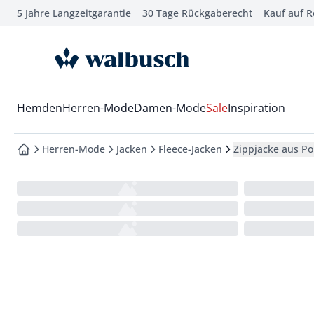
5 Jahre Langzeitgarantie
30 Tage Rückgaberecht
Kauf auf 
che springen
vigation springen
zur Startseite
inhalt springen
oter springen
Wechsel in das Menü mit Pfeil-Runter Taste
Hemden
Herren-Mode
Damen-Mode
Sale
Inspiration
hnellanmeldung springen
Herren-Mode
Jacken
Fleece-Jacken
Zippjacke aus Po
zur Startseite