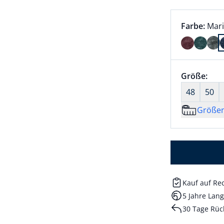
Farbauswah
aktu
Farbe:
Mar
Farbe Mari
Größenaus
Größe:
nic
48
50
Größe
Kauf auf R
5 Jahre Lang
30 Tage Rüc