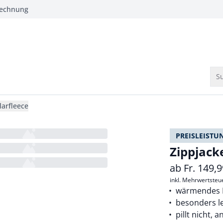
Rechnung
Su
larfleece
PREISLEISTU
Zippjack
ab
Fr.
149,9
inkl. Mehrwertsteu
wärmendes M
besonders le
pillt nicht, a