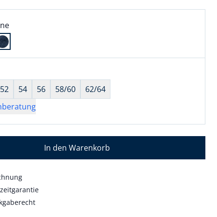
l:
ell ausgewählt:
ine
ne ausgewählt
wahl:
hts ausgewählt
52
54
56
58/60
62/64
nberatung
In den Warenkorb
echnung
zeitgarantie
kgaberecht