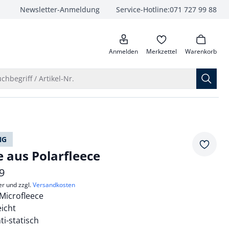
Newsletter-Anmeldung
Service-Hotline:
071 727 99 88
anrufen
Anmelden
Merkzettel
Warenkorb
Suche öffnen
chbegriff / Artikel-Nr.
NG
Merkze
e aus Polarfleece
9
er und zzgl.
Versandkosten
icrofleece
icht
nti-statisch