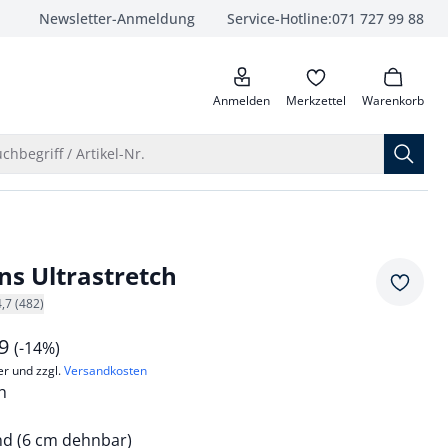
Newsletter-Anmeldung
Service-Hotline:
071 727 99 88
anrufen
Anmelden
Merkzettel
Warenkorb
Suche öffnen
chbegriff / Artikel-Nr.
ns Ultrastretch
Merkze
4,7 (482)
99
(-14%)
er und zzgl.
Versandkosten
ch
d (6 cm dehnbar)