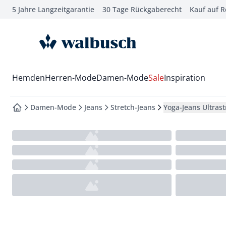
5 Jahre Langzeitgarantie
30 Tage Rückgaberecht
Kauf auf 
che springen
vigation springen
zur Startseite
inhalt springen
oter springen
Wechsel in das Menü mit Pfeil-Runter Taste
Hemden
Herren-Mode
Damen-Mode
Sale
Inspiration
hnellanmeldung springen
Damen-Mode
Jeans
Stretch-Jeans
Yoga-Jeans Ultrast
zur Startseite