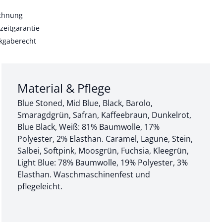
echnung
zeitgarantie
kgaberecht
Abschnitt 3 von 3:
Material & Pflege
Blue Stoned, Mid Blue, Black, Barolo,
Smaragdgrün, Safran, Kaffeebraun, Dunkelrot,
Blue Black, Weiß: 81% Baumwolle, 17%
Polyester, 2% Elasthan. Caramel, Lagune, Stein,
Salbei, Softpink, Moosgrün, Fuchsia, Kleegrün,
Light Blue: 78% Baumwolle, 19% Polyester, 3%
Elasthan. Waschmaschinenfest und
pflegeleicht.