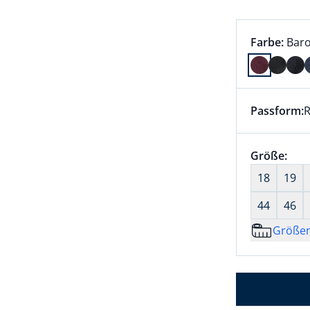
Farbauswah
aktu
Farbe:
Baro
Farbe Baro
Passform:
R
Dieser Arti
Größenaus
Größe:
nic
18
19
44
46
Größe