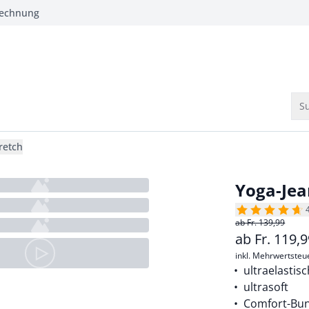
Rechnung
Su
retch
Yoga-Jea
ab Fr. 139,99
ab
Fr.
119,
inkl. Mehrwertsteu
ultraelastis
ultrasoft
Comfort-Bun