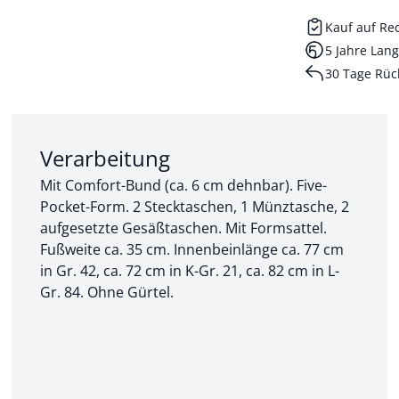
Kauf auf R
5 Jahre Lang
30 Tage Rüc
Abschnitt 2 von 3:
Verarbeitung
Mit Comfort-Bund (ca. 6 cm dehnbar). Five-
Pocket-Form. 2 Stecktaschen, 1 Münztasche, 2
aufgesetzte Gesäßtaschen. Mit Formsattel.
Fußweite ca. 35 cm. Innenbeinlänge ca. 77 cm
in Gr. 42, ca. 72 cm in K-Gr. 21, ca. 82 cm in L-
Gr. 84. Ohne Gürtel.