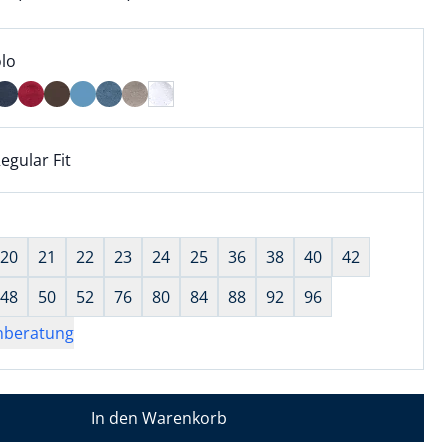
l:
ell ausgewählt:
lo
lo ausgewählt
egular Fit
kel hat die Passform Regular Fit. für Informationen zu Pass
wahl:
hts ausgewählt
20
21
22
23
24
25
36
38
40
42
48
50
52
76
80
84
88
92
96
nberatung
In den Warenkorb