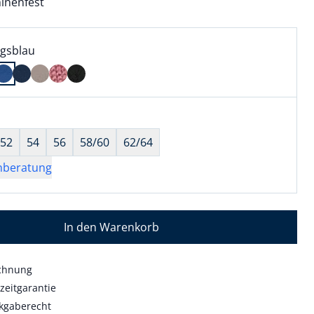
inenfest
l:
ell ausgewählt:
gsblau
gsblau ausgewählt
wahl:
hts ausgewählt
52
54
56
58/60
62/64
nberatung
In den Warenkorb
echnung
zeitgarantie
kgaberecht