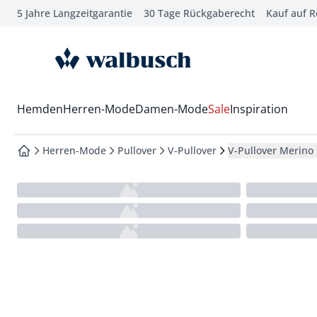
5 Jahre Langzeitgarantie
30 Tage Rückgaberecht
Kauf auf 
che springen
vigation springen
zur Startseite
inhalt springen
oter springen
Wechsel in das Menü mit Pfeil-Runter Taste
Hemden
Herren-Mode
Damen-Mode
Sale
Inspiration
hnellanmeldung springen
Herren-Mode
Pullover
V-Pullover
V-Pullover Merino 
zur Startseite