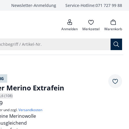
Newsletter-Anmeldung
Service-Hotline:
071 727 99 88
anrufen
Anmelden
Merkzettel
Warenkorb
Suche öffnen
chbegriff / Artikel-Nr.
NG
Merkze
er Merino Extrafein
4,6 (108)
9
er und zzgl.
Versandkosten
feine Merinowolle
usgleichend