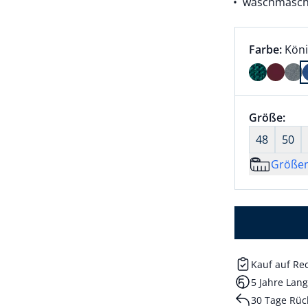
waschmasch
Farbauswah
aktu
Farbe:
Köni
Farbe Köni
Größenaus
Größe:
nic
48
50
Größe
Kauf auf R
5 Jahre Lang
30 Tage Rüc