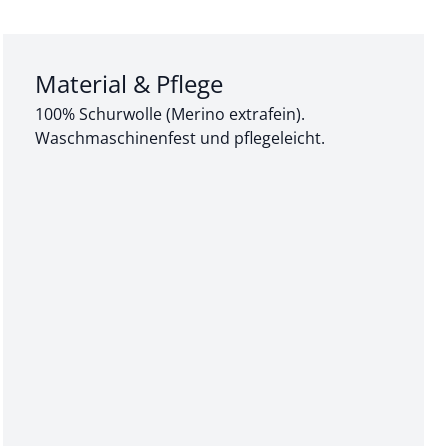
Abschnitt 3 von 3:
Material & Pflege
100% Schurwolle (Merino extrafein).
Waschmaschinenfest und pflegeleicht.