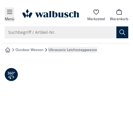
che springen
zur Startseite
vigation springen
Menü
Merkzettel
Warenkorb
inhalt springen
Suche öffnen
Suchbegriff / Artikel-Nr.
oter springen
Outdoor Westen
Ultrasonic Leichtsteppweste
zur Startseite
hnellanmeldung springen
360° Ansicht