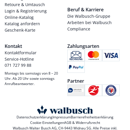
Retoure & Umtausch
Beruf & Karriere
Login & Registrierung
Die Walbusch-Gruppe
Online-Katalog
Arbeiten bei Walbusch
Katalog anfordern
Compliance
Geschenk-Karte
Kontakt
Zahlungsarten
Kontaktformular
Service-Hotline
071 727 99 88
Montags bis samstags von 8 – 20
Uhr. Ab 20 Uhr sowie sonntags
Partner
Anrufbeantworter.
Datenschutzerklärung
Impressum
Barrierefreiheitserklärung
Cookie-Einstellungen
AGB & Widerrufsrecht
Walbusch Walter Busch AG, CH-9443 Widnau SG. Alle Preise inkl.