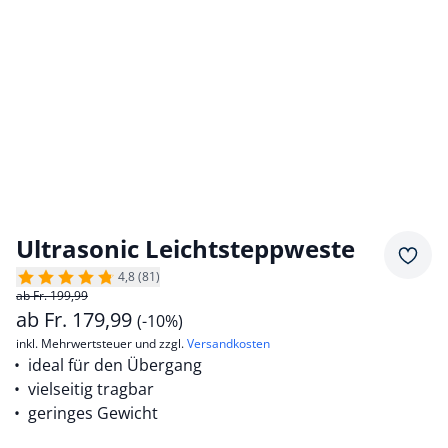
Ultrasonic Leichtsteppweste
Merkz
4,8 (81)
ab Fr. 199,99
ab
Fr.
179,99
(-10%)
inkl. Mehrwertsteuer und zzgl.
Versandkosten
ideal für den Übergang
vielseitig tragbar
geringes Gewicht