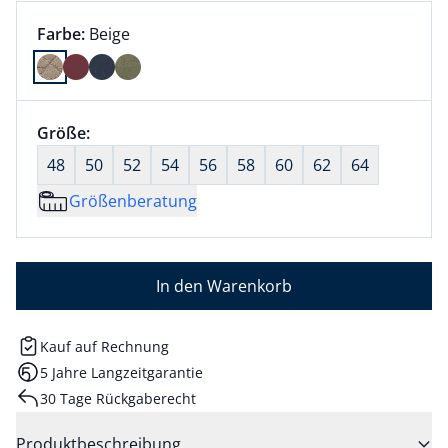
Farbauswahl:
aktuell ausgewählt:
Farbe:
Beige
Farbe Beige ausgewählt
Größenauswahl:
Größe:
nichts ausgewählt
48
50
52
54
56
58
60
62
64
Größenberatung
In den Warenkorb
Kauf auf Rechnung
5 Jahre Langzeitgarantie
30 Tage Rückgaberecht
Produktbeschreibung