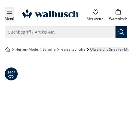
che springen
zur Startseite
vigation springen
Menü
Merkzettel
Warenkorb
inhalt springen
Suche öffnen
Suchbegriff / Artikel-Nr.
oter springen
Herren-Mode
Schuhe
Freizeitschuhe
Ultraleicht Sneaker Müh
zur Startseite
hnellanmeldung springen
360° Ansicht