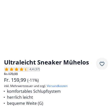
Ultraleicht Sneaker Mühelos
Merkz
4,4 (37)
Fr. 179,99
Fr.
159,99
(-11%)
inkl. Mehrwertsteuer und zzgl.
Versandkosten
komfortables Schlupfsystem
herrlich leicht
bequeme Weite (G)