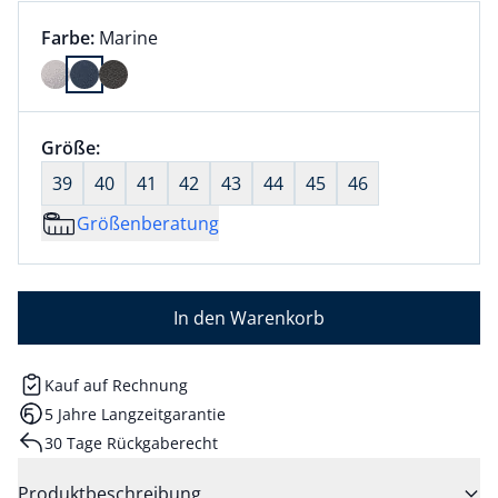
Farbauswahl:
aktuell ausgewählt:
Farbe:
Marine
Farbe Marine ausgewählt
Größenauswahl:
Größe:
nichts ausgewählt
39
40
41
42
43
44
45
46
Größenberatung
In den Warenkorb
Kauf auf Rechnung
5 Jahre Langzeitgarantie
30 Tage Rückgaberecht
Produktbeschreibung