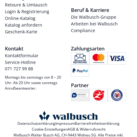
Retoure & Umtausch
Beruf & Karriere
Login & Registrierung
Die Walbusch-Gruppe
Online-Katalog
Arbeiten bei Walbusch
Katalog anfordern
Compliance
Geschenk-Karte
Kontakt
Zahlungsarten
Kontaktformular
Service-Hotline
071 727 99 88
Montags bis samstags von 8 – 20
Uhr. Ab 20 Uhr sowie sonntags
Partner
Anrufbeantworter.
Datenschutzerklärung
Impressum
Barrierefreiheitserklärung
Cookie-Einstellungen
AGB & Widerrufsrecht
Walbusch Walter Busch AG, CH-9443 Widnau SG. Alle Preise inkl.