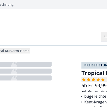
Rechnung
Su
ical Kurzarm-Hemd
PREISLEISTU
Tropica
ab
Fr.
99,99
inkl. Mehrwertsteu
bügelleicht
Kent-Kragen