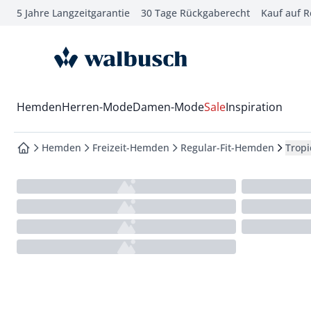
5 Jahre Langzeitgarantie
30 Tage Rückgaberecht
Kauf auf 
che springen
vigation springen
zur Startseite
inhalt springen
oter springen
Wechsel in das Menü mit Pfeil-Runter Taste
Hemden
Herren-Mode
Damen-Mode
Sale
Inspiration
hnellanmeldung springen
Hemden
Freizeit-Hemden
Regular-Fit-Hemden
Trop
zur Startseite