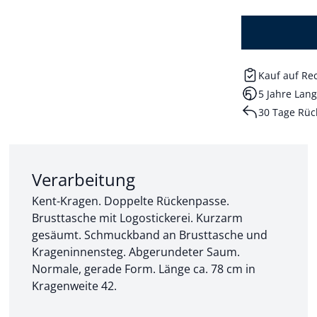
Kauf auf R
5 Jahre Lang
30 Tage Rüc
Abschnitt 2 von 3:
Verarbeitung
Kent-Kragen. Doppelte Rückenpasse.
Brusttasche mit Logostickerei. Kurzarm
gesäumt. Schmuckband an Brusttasche und
Krageninnensteg. Abgerundeter Saum.
Normale, gerade Form. Länge ca. 78 cm in
Kragenweite 42.