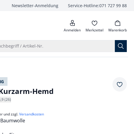
Newsletter-Anmeldung
Service-Hotline:
071 727 99 88
anrufen
Anmelden
Merkzettel
Warenkorb
Suche öffnen
chbegriff / Artikel-Nr.
NG
Merkze
l Kurzarm-Hemd
4,9 (26)
er und zzgl.
Versandkosten
e Baumwolle