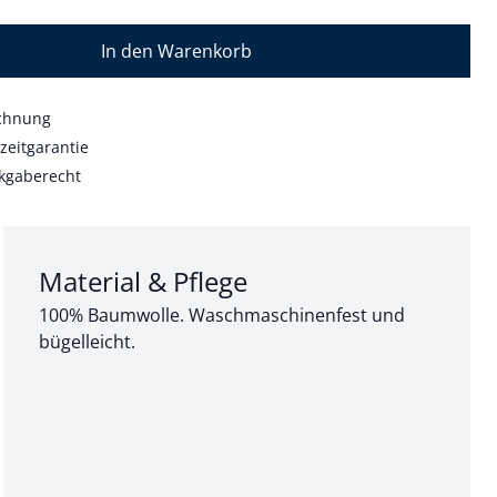
In den Warenkorb
echnung
zeitgarantie
kgaberecht
Abschnitt 3 von 3:
Material & Pflege
100% Baumwolle. Waschmaschinenfest und
bügelleicht.