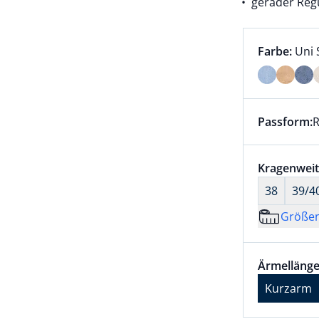
gerader Regu
Farbauswah
aktu
Farbe:
Uni 
Farbe Uni S
Passform:
R
Dieser Arti
Größenaus
Kragenweit
38
39/4
Größe
Größenaus
Ärmellänge
Ärmellänge
Kurzarm