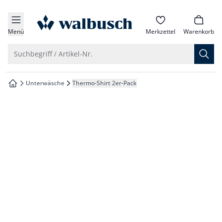
che springen
zur Startseite
vigation springen
Menü
Merkzettel
Warenkorb
inhalt springen
Suche öffnen
Suchbegriff / Artikel-Nr.
oter springen
Unterwäsche
Thermo-Shirt 2er-Pack
zur Startseite
hnellanmeldung springen