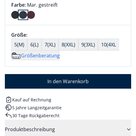
Farbauswahl:
aktuell ausgewählt:
Farbe:
Mar. gestreift
Farbe Mar. gestreift ausgewählt
Größenauswahl:
Größe:
nichts ausgewählt
5(M)
6(L)
7(XL)
8(XXL)
9(3XL)
10(4XL
Größenberatung
In den Warenkorb
Kauf auf Rechnung
5 Jahre Langzeitgarantie
30 Tage Rückgaberecht
Produktbeschreibung