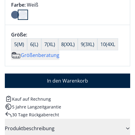
Farbauswahl:
aktuell ausgewählt:
Farbe:
Weiß
Farbe Weiß ausgewählt
Größenauswahl:
Größe:
nichts ausgewählt
5(M)
6(L)
7(XL)
8(XXL)
9(3XL)
10(4XL
Größenberatung
In den Warenkorb
Kauf auf Rechnung
5 Jahre Langzeitgarantie
30 Tage Rückgaberecht
Produktbeschreibung