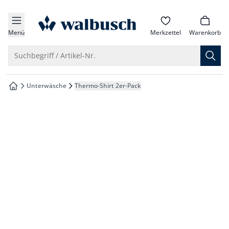
che springen
zur Startseite
vigation springen
Menü
Merkzettel
Warenkorb
inhalt springen
Suche öffnen
Suchbegriff / Artikel-Nr.
oter springen
Unterwäsche
Thermo-Shirt 2er-Pack
zur Startseite
hnellanmeldung springen