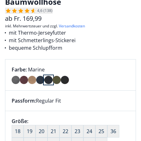
Baumwollhose
4,6 (138)
ab
Fr.
169,99
inkl. Mehrwertsteuer und zzgl.
Versandkosten
mit Thermo-Jerseyfutter
mit Schmetterlings-Stickerei
bequeme Schlupfform
Farbauswahl:
aktuell ausgewählt:
Farbe:
Marine
Farbe Marine ausgewählt
Passform:
Regular Fit
Dieser Artikel hat die Passform Regular Fit. für Infor
Größenauswahl:
Größe:
nichts ausgewählt
18
19
20
21
22
23
24
25
36