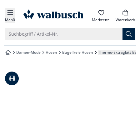
che springen
zur Startseite
vigation springen
Menü
Merkzettel
Warenkorb
inhalt springen
Suche öffnen
Suchbegriff / Artikel-Nr.
oter springen
Damen-Mode
Hosen
Bügelfreie Hosen
Thermo-Extraglatt Ba
zur Startseite
hnellanmeldung springen
Video