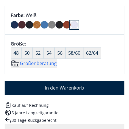
Farbauswahl:
aktuell ausgewählt:
Farbe:
Weiß
Farbe Weiß ausgewählt
Größenauswahl:
Größe:
nichts ausgewählt
48
50
52
54
56
58/60
62/64
Größenberatung
In den Warenkorb
Kauf auf Rechnung
5 Jahre Langzeitgarantie
30 Tage Rückgaberecht