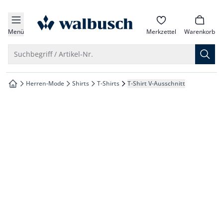
che springen
zur Startseite
vigation springen
Menü
Merkzettel
Warenkorb
inhalt springen
Suche öffnen
Suchbegriff / Artikel-Nr.
oter springen
Herren-Mode
Shirts
T-Shirts
T-Shirt V-Ausschnitt
zur Startseite
hnellanmeldung springen