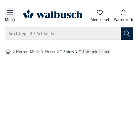
che springen
zur Startseite
vigation springen
Menü
Merkzettel
Warenkorb
inhalt springen
Suche öffnen
Suchbegriff / Artikel-Nr.
oter springen
Herren-Mode
Shirts
T-Shirts
T-Shirt mit Leinen
zur Startseite
hnellanmeldung springen