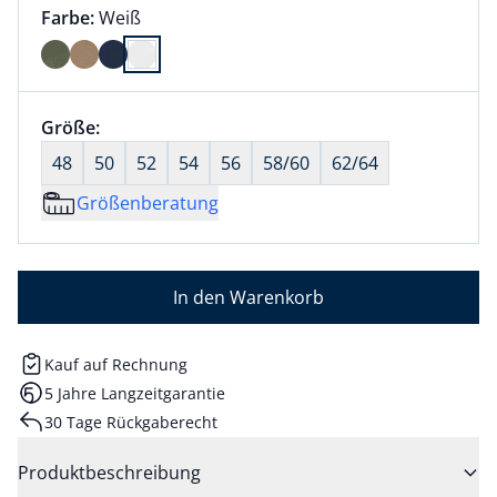
Farbauswahl:
aktuell ausgewählt:
Farbe:
Weiß
Farbe Weiß ausgewählt
Größenauswahl:
Größe:
nichts ausgewählt
48
50
52
54
56
58/60
62/64
Größenberatung
In den Warenkorb
Kauf auf Rechnung
5 Jahre Langzeitgarantie
30 Tage Rückgaberecht
Produktbeschreibung