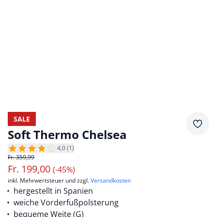
SALE
Merkz
Soft Thermo Chelsea
4,0 (1)
Fr. 359,99
Fr.
199,00
(-45%)
inkl. Mehrwertsteuer und zzgl.
Versandkosten
hergestellt in Spanien
weiche Vorderfußpolsterung
bequeme Weite (G)