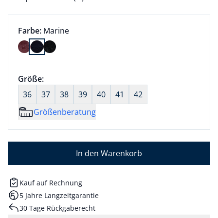
Farbauswahl:
aktuell ausgewählt:
Farbe:
Marine
Farbe Marine ausgewählt
Größenauswahl:
Größe:
nichts ausgewählt
36
37
38
39
40
41
42
Größenberatung
In den Warenkorb
Kauf auf Rechnung
5 Jahre Langzeitgarantie
30 Tage Rückgaberecht