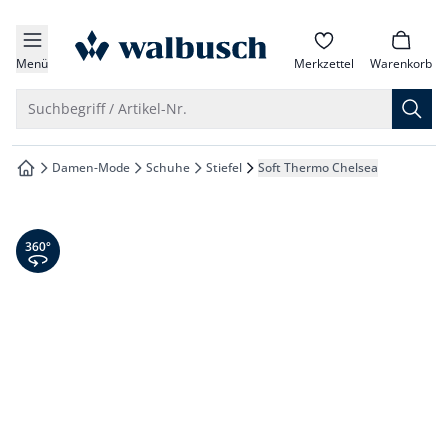
che springen
zur Startseite
vigation springen
Menü
Merkzettel
Warenkorb
inhalt springen
Suche öffnen
Suchbegriff / Artikel-Nr.
oter springen
Damen-Mode
Schuhe
Stiefel
Soft Thermo Chelsea
zur Startseite
hnellanmeldung springen
360° Ansicht