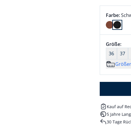
Farbauswah
aktu
Farbe:
Sch
Farbe Schw
Größenaus
Größe:
nic
36
37
Größe
Kauf auf R
5 Jahre Lang
30 Tage Rüc