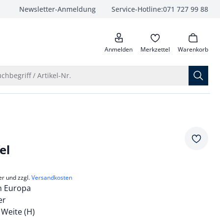
Newsletter-Anmeldung
Service-Hotline:
071 727 99 88
anrufen
Anmelden
Merkzettel
Warenkorb
Suche öffnen
chbegriff / Artikel-Nr.
Merkze
el
er und zzgl.
Versandkosten
in Europa
er
 Weite (H)