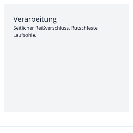
Abschnitt 2 von 3:
Verarbeitung
Seitlicher Reißverschluss. Rutschfeste
Laufsohle.