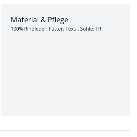
Abschnitt 3 von 3:
Material & Pflege
100% Rindleder. Futter: Textil. Sohle: TR.