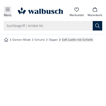
che springen
zur Startseite
vigation springen
Menü
Merkzettel
Warenkorb
inhalt springen
Suche öffnen
Suchbegriff / Artikel-Nr.
oter springen
Damen-Mode
Schuhe
Slipper
Soft Loafer mit Schleife
zur Startseite
hnellanmeldung springen