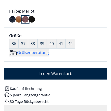
Farbauswahl:
aktuell ausgewählt:
Farbe:
Merlot
Farbe Merlot ausgewählt
Größenauswahl:
Größe:
nichts ausgewählt
36
37
38
39
40
41
42
Größenberatung
In den Warenkorb
Kauf auf Rechnung
5 Jahre Langzeitgarantie
30 Tage Rückgaberecht